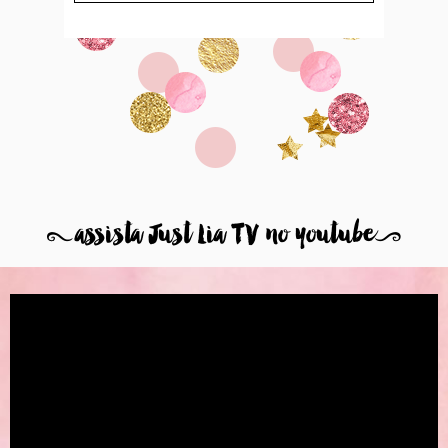
8
assista Just Lia TV no youtube
9