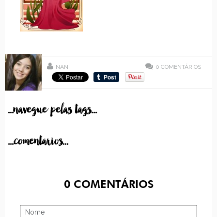
NANI
0
COMENTÁRIOS
...navegue pelas tags...
...comentarios...
0
COMENTÁRIOS