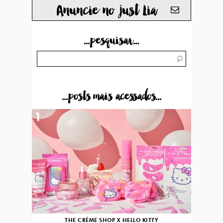
Anuncie no just Lia
...pesquisar...
...posts mais acessados...
1
THE CRÈME SHOP X HELLO KITTY