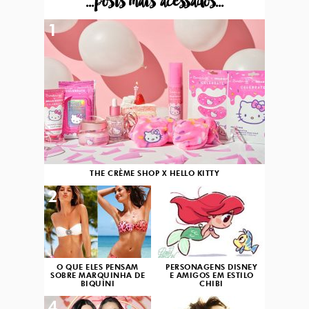
...posts mais acessados...
1
THE CRÈME SHOP X HELLO KITTY
2
3
O QUE ELES PENSAM
PERSONAGENS DISNEY
SOBRE MARQUINHA DE
E AMIGOS EM ESTILO
BIQUÍNI
CHIBI
4
5