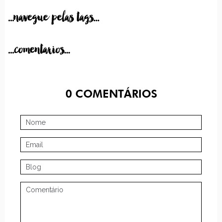
...navegue pelas tags...
...comentarios...
0
COMENTÁRIOS