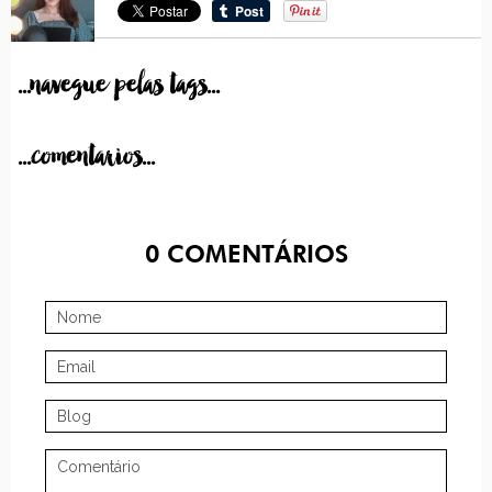
...navegue pelas tags...
...comentarios...
0
COMENTÁRIOS