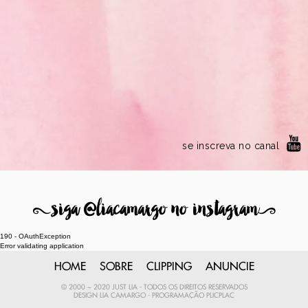
se inscreva no canal
8
siga @liacamargo no instagram
9
190 - OAuthException
Error validating application
HOME
SOBRE
CLIPPING
ANUNCIE
© 2000 ~ 2020 JUST LIA - TODOS OS DIREITOS RESERVADOS
DESIGN
LIA CAMARGO
- PROGRAMAÇÃO
PLICPLAC