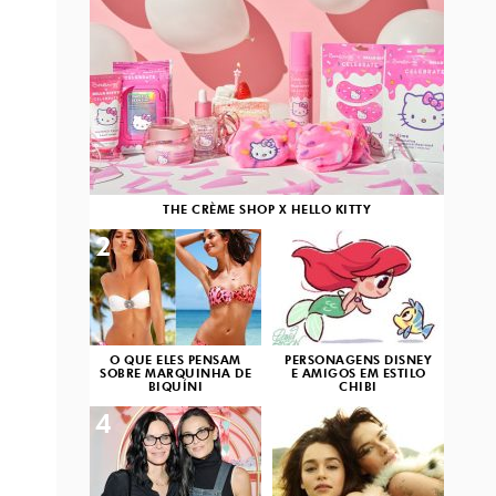
THE CRÈME SHOP X HELLO KITTY
2
3
O QUE ELES PENSAM
PERSONAGENS DISNEY
SOBRE MARQUINHA DE
E AMIGOS EM ESTILO
BIQUÍNI
CHIBI
4
5