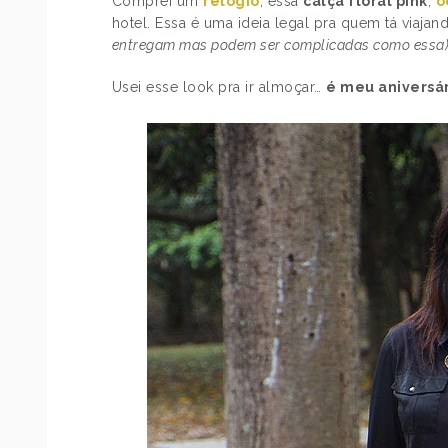
Comprei um
relógio
, essa
calça floral pink
,
ó
hotel. Essa é uma ideia legal pra quem tá viajan
entregam mas podem ser complicadas como essa
Usei esse look pra ir almoçar…
é meu aniversár