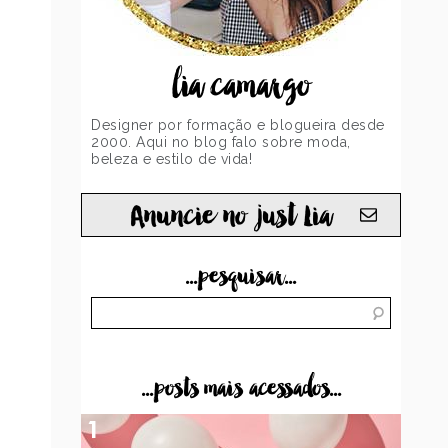
lia camargo
Designer por formação e blogueira desde
2000. Aqui no blog falo sobre moda,
beleza e estilo de vida!
Anuncie no just Lia
...pesquisar...
...posts mais acessados...
1