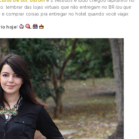
culos de sol
,
batom
e 2 vestidos e tudo chegou rapidinho no
do: lembrar das lojas virtuais que não entregam no BR
(ou que
)
e comprar coisas pra entregar no hotel quando você viajar.
io hoje
!