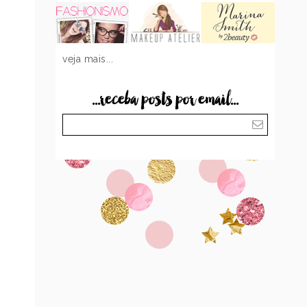
veja mais...
...receba posts por email...