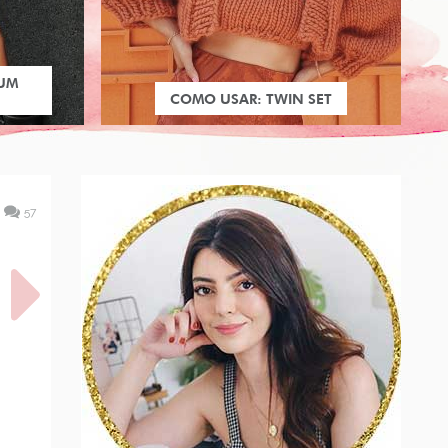
 UM
COMO USAR: TWIN SET
57