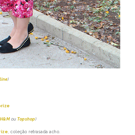
line
)
rize
H&M
ou
Topshop
)
rize
, coleção retrasada acho.