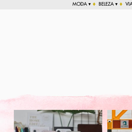
MODA ▾
BELEZA ▾
VI