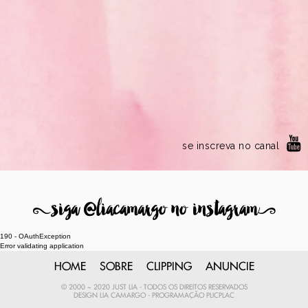
se inscreva no canal
8
siga @liacamargo no instagram
9
190 - OAuthException
Error validating application
HOME
SOBRE
CLIPPING
ANUNCIE
© 2000 ~ 2020 JUST LIA - TODOS OS DIREITOS RESERVADOS
DESIGN
LIA CAMARGO
- PROGRAMAÇÃO
PLICPLAC