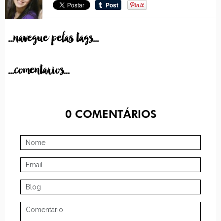
...navegue pelas tags...
...comentarios...
0
COMENTÁRIOS