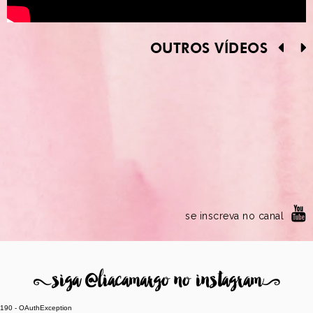
OUTROS VÍDEOS
se inscreva no canal
8
siga @liacamargo no instagram
9
190 - OAuthException