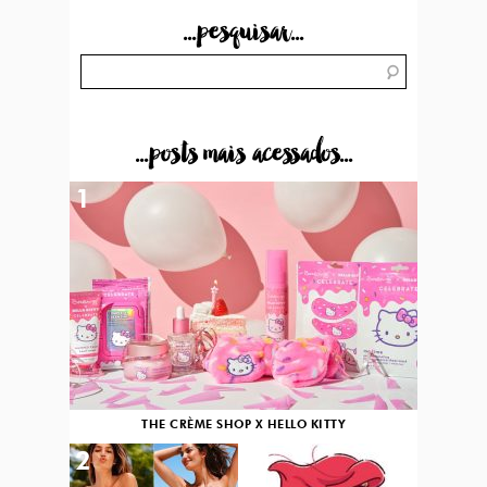
...pesquisar...
...posts mais acessados...
1
THE CRÈME SHOP X HELLO KITTY
2
3