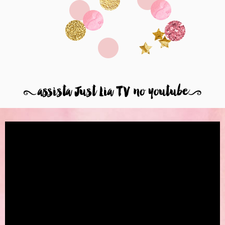
8
assista Just Lia TV no youtube
9