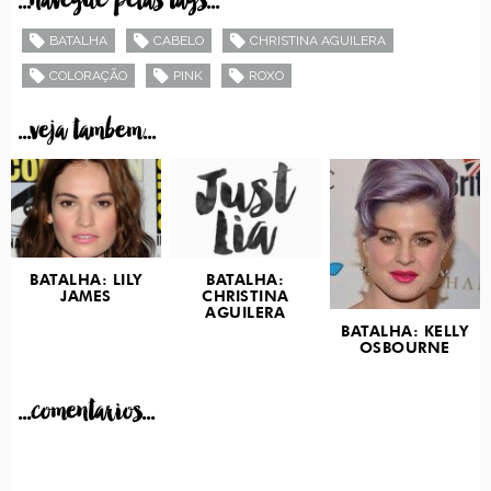
...navegue pelas tags...
BATALHA
CABELO
CHRISTINA AGUILERA
COLORAÇÃO
PINK
ROXO
...veja tambem...
BATALHA: LILY
BATALHA:
JAMES
CHRISTINA
AGUILERA
BATALHA: KELLY
OSBOURNE
...comentarios...