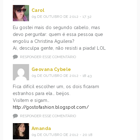
Carol
09 DE OUTUBRO DE 2012 - 17:32
Eu gostei mais do segundo cabelo, mas
devo perguntar: quem é essa pessoa que
engoliu a Christina Aguilera?
Ai, desculpa gente, não resisti a piada! LOL
RESPONDER ESSE COMENTÁRIO
Geovana Cybele
09 DE OUTUBRO DE 2012 - 18:43
Fica difícil escolher um, os dois ficaram
estranhos para ela… beijos.
Visitem e sigam…
http://gostofashion.blogspot.com/
RESPONDER ESSE COMENTÁRIO
Amanda
09 DE OUTUBRO DE 2012 - 20:18