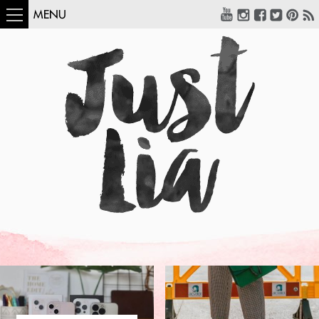
MENU
COMO USAR:
BLUSA UM OMBRO
SÓ