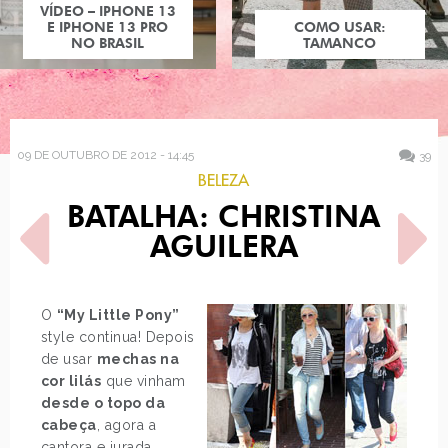
COMO USAR:
TAMANCO
09 DE OUTUBRO DE 2012 - 14:45
39
BELEZA
BATALHA: CHRISTINA
AGUILERA
O
“My Little Pony”
style continua! Depois
POST ANTERIOR
PRÓXIMO POST
de usar
mechas na
O QUE ELES PENSAM
MARTA ALTÉS
SOBRE PERSONALIDADE
cor lilás
que vinham
desde o topo da
cabeça
, agora a
cantora e jurada