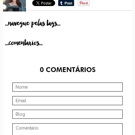
...navegue pelas tags...
...comentarios...
0
COMENTÁRIOS