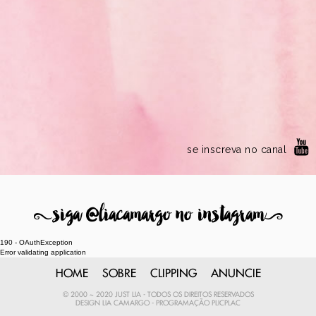
se inscreva no canal
8
siga @liacamargo no instagram
9
190 - OAuthException
Error validating application
HOME
SOBRE
CLIPPING
ANUNCIE
© 2000 ~ 2020 JUST LIA - TODOS OS DIREITOS RESERVADOS
DESIGN
LIA CAMARGO
- PROGRAMAÇÃO
PLICPLAC