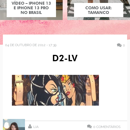
VÍDEO – IPHONE 13
E IPHONE 13 PRO
COMO USAR:
NO BRASIL
TAMANCO
04 DE OUTUBRO DE 2012 - 17:39
0
D2-LV
LIA
0
COMENTÁRIOS