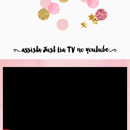
8
assista Just Lia TV no youtube
9