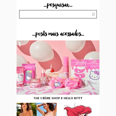
...pesquisar...
...posts mais acessados...
1
THE CRÈME SHOP X HELLO KITTY
2
3