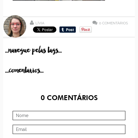
LÍVIA
0
COMENTÁRIOS
...navegue pelas tags...
...comentarios...
0
COMENTÁRIOS