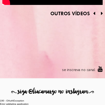
OUTROS VÍDEOS
se inscreva no canal
8
siga @liacamargo no instagram
9
190 - OAuthException
Error validating application