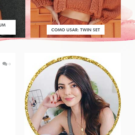
 UM
COMO USAR: TWIN SET
0