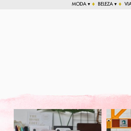
MODA ▾
BELEZA ▾
VI