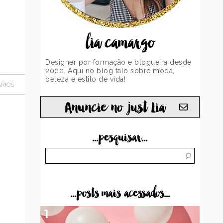
lia camargo
Designer por formação e blogueira desde
2000. Aqui no blog falo sobre moda,
beleza e estilo de vida!
RIOS
Anuncie no just Lia
...pesquisar...
...posts mais acessados...
1