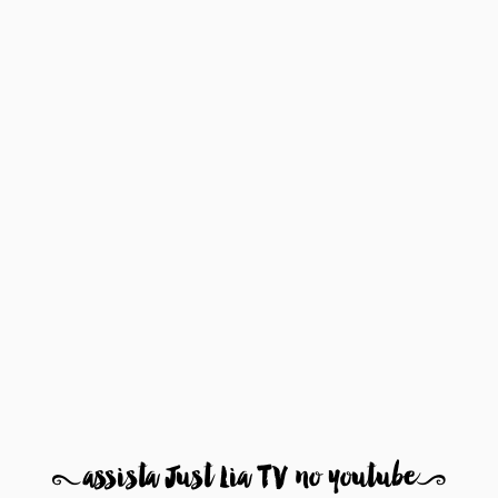
8
assista Just Lia TV no youtube
9