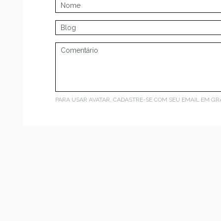
PARA USAR AVATAR, CADASTRE-SE COM SEU EMAIL EM
GR