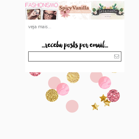
veja mais...
...receba posts por email...