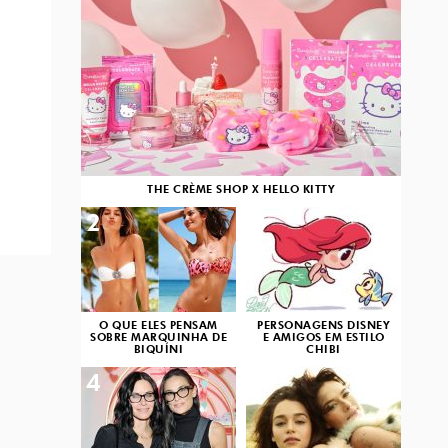
THE CRÈME SHOP X HELLO KITTY
2
3
O QUE ELES PENSAM
PERSONAGENS DISNEY
SOBRE MARQUINHA DE
E AMIGOS EM ESTILO
BIQUÍNI
CHIBI
4
5