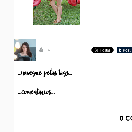
LIA
...navegue pelas tags...
...comentarios...
0
C