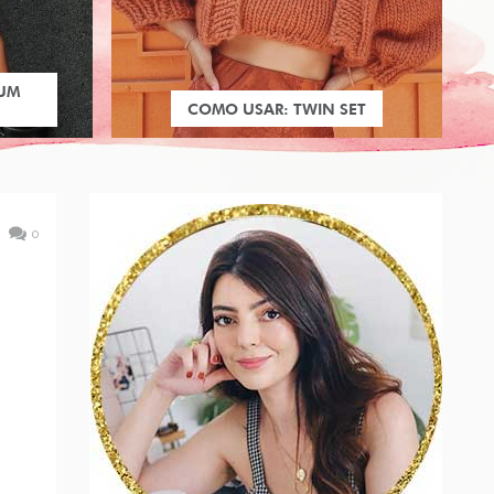
 UM
COMO USAR: TWIN SET
0