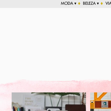
MODA ▾
BELEZA ▾
VI