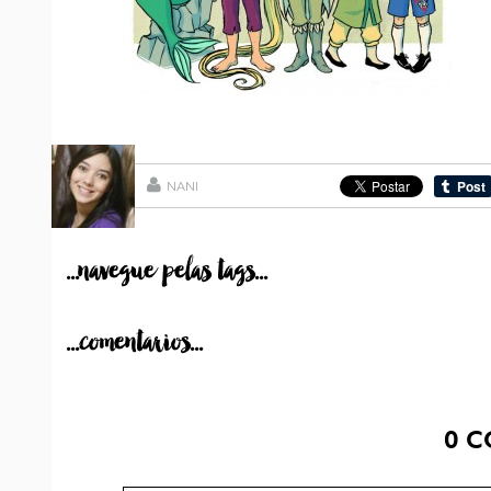
NANI
...navegue pelas tags...
...comentarios...
0
C