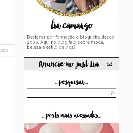
lia camargo
Designer por formação e blogueira desde
2000. Aqui no blog falo sobre moda,
beleza e estilo de vida!
RIOS
Anuncie no just Lia
...pesquisar...
...posts mais acessados...
1