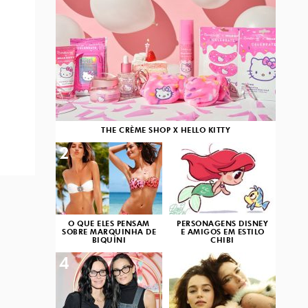
THE CRÈME SHOP X HELLO KITTY
2
3
O QUE ELES PENSAM
PERSONAGENS DISNEY
SOBRE MARQUINHA DE
E AMIGOS EM ESTILO
BIQUÍNI
CHIBI
4
5