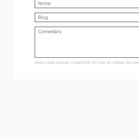
PARA USAR AVATAR, CADASTRE-SE COM SEU EMAIL EM
GR