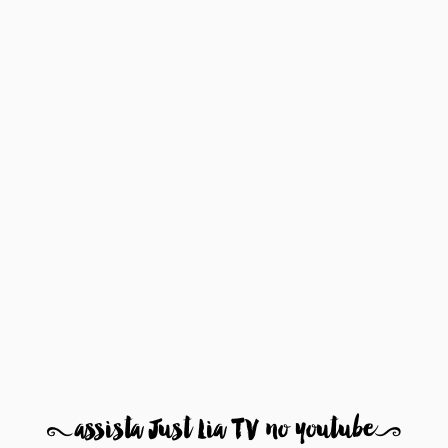
8
assista Just Lia TV no youtube
9