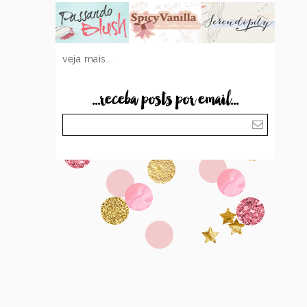
veja mais...
...receba posts por email...