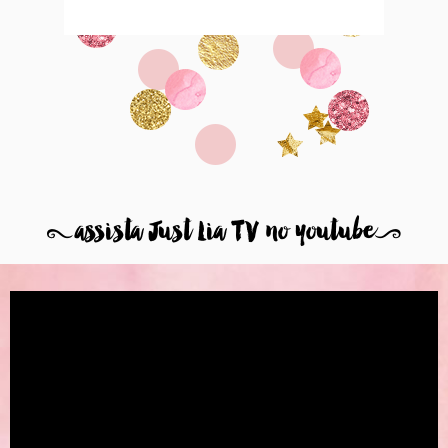
8
assista Just Lia TV no youtube
9