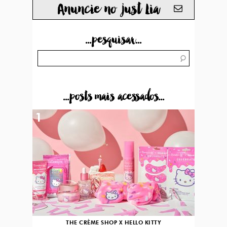
Anuncie no just Lia
...pesquisar...
...posts mais acessados...
1
THE CRÈME SHOP X HELLO KITTY