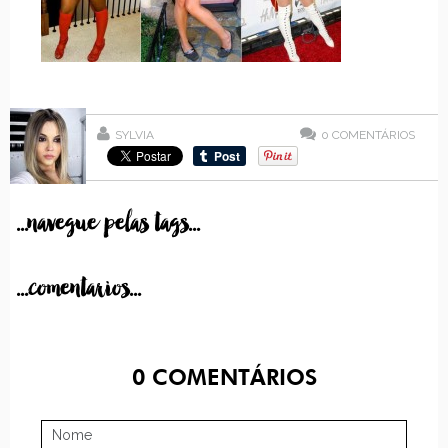
SYLVIA
0
COMENTÁRIOS
...navegue pelas tags...
...comentarios...
0
COMENTÁRIOS