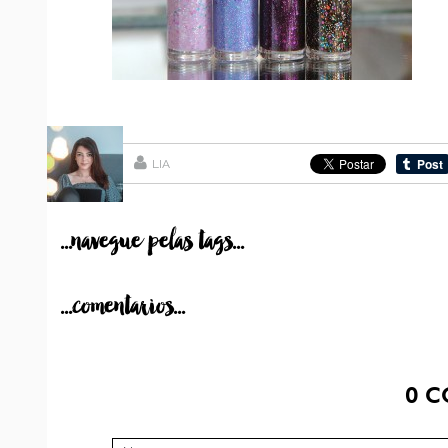
LIA
...navegue pelas tags...
...comentarios...
0
C