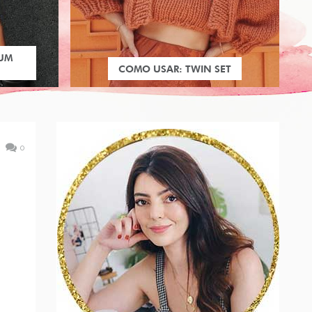
 UM
COMO USAR: TWIN SET
0