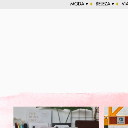
MODA ▾
BELEZA ▾
VI