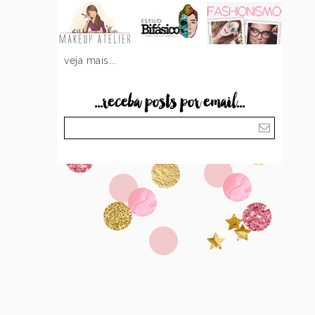
veja mais...
...receba posts por email...