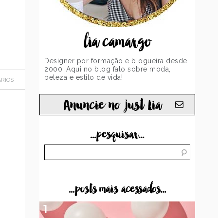
lia camargo
Designer por formação e blogueira desde
2000. Aqui no blog falo sobre moda,
beleza e estilo de vida!
RIOS
Anuncie no just Lia
...pesquisar...
...posts mais acessados...
1