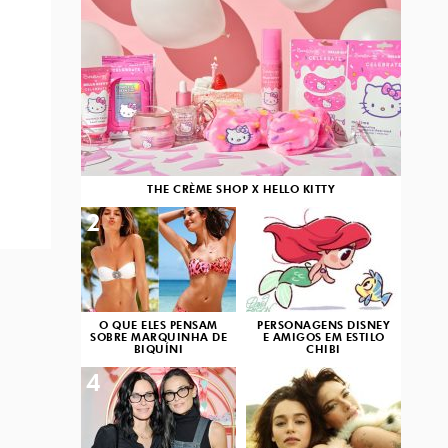
THE CRÈME SHOP X HELLO KITTY
2
3
O QUE ELES PENSAM
PERSONAGENS DISNEY
SOBRE MARQUINHA DE
E AMIGOS EM ESTILO
BIQUÍNI
CHIBI
4
5