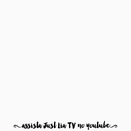
8
assista Just Lia TV no youtube
9