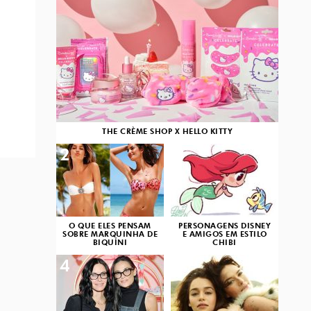
THE CRÈME SHOP X HELLO KITTY
2
3
O QUE ELES PENSAM
PERSONAGENS DISNEY
SOBRE MARQUINHA DE
E AMIGOS EM ESTILO
BIQUÍNI
CHIBI
4
5