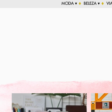
MODA ▾
BELEZA ▾
VI