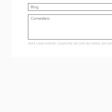
PARA USAR AVATAR, CADASTRE-SE COM SEU EMAIL EM
GR