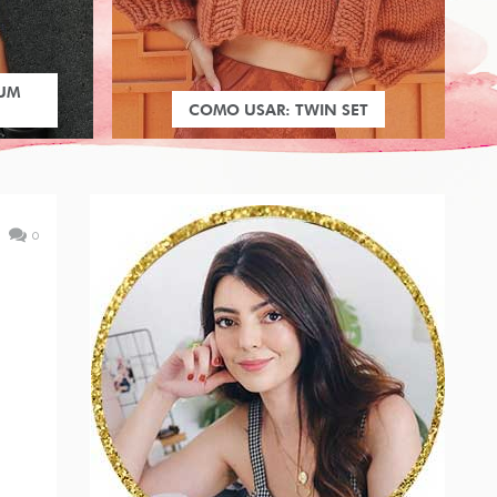
 UM
COMO USAR: TWIN SET
0