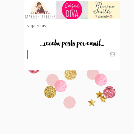
veja mais...
...receba posts por email...