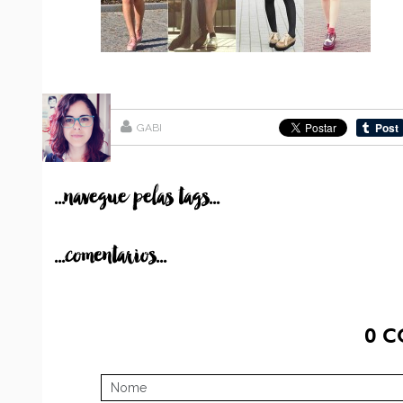
GABI
...navegue pelas tags...
...comentarios...
0
C