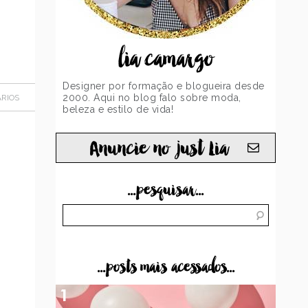
lia camargo
Designer por formação e blogueira desde
2000. Aqui no blog falo sobre moda,
RIOS
beleza e estilo de vida!
Anuncie no just Lia
...pesquisar...
...posts mais acessados...
1