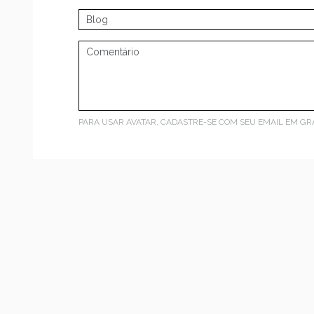
PARA USAR AVATAR, CADASTRE-SE COM SEU EMAIL EM
GR