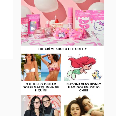
THE CRÈME SHOP X HELLO KITTY
2
3
O QUE ELES PENSAM
PERSONAGENS DISNEY
SOBRE MARQUINHA DE
E AMIGOS EM ESTILO
BIQUÍNI
CHIBI
4
5