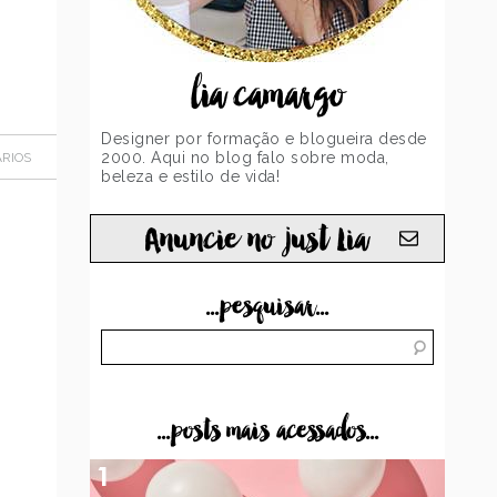
lia camargo
Designer por formação e blogueira desde
2000. Aqui no blog falo sobre moda,
RIOS
beleza e estilo de vida!
Anuncie no just Lia
...pesquisar...
...posts mais acessados...
1