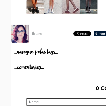
GABI
...navegue pelas tags...
...comentarios...
0
C