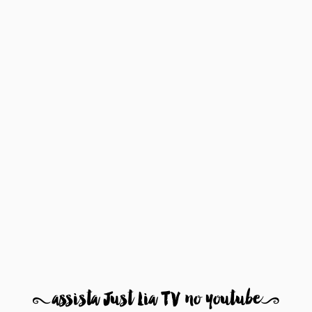
8
assista Just Lia TV no youtube
9