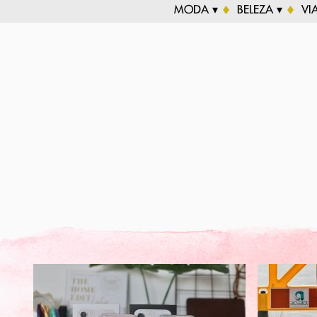
MODA ▾
BELEZA ▾
VI