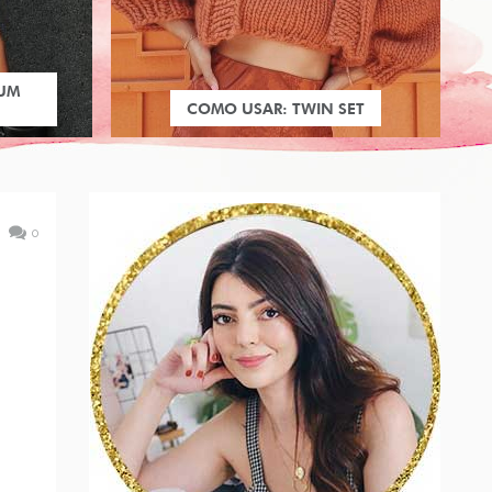
 UM
COMO USAR: TWIN SET
0