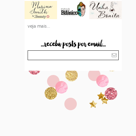
veja mais...
...receba posts por email...