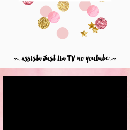
8
assista Just Lia TV no youtube
9