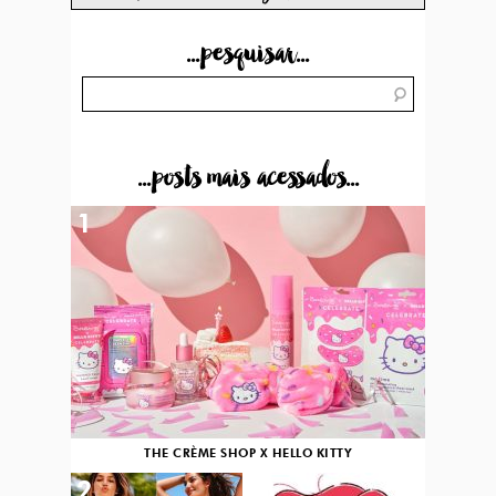
...pesquisar...
...posts mais acessados...
1
THE CRÈME SHOP X HELLO KITTY
2
3