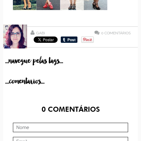
GABI
0
COMENTÁRIOS
...navegue pelas tags...
...comentarios...
0
COMENTÁRIOS