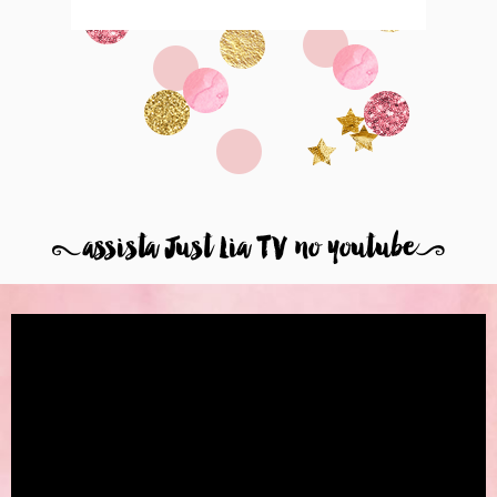
8
assista Just Lia TV no youtube
9