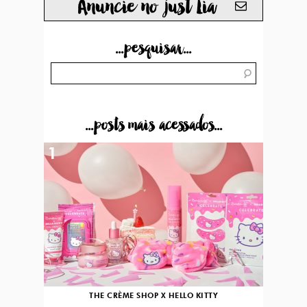
Anuncie no just Lia
...pesquisar...
...posts mais acessados...
1
THE CRÈME SHOP X HELLO KITTY