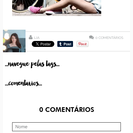
LIA
0
COMENTÁRIOS
...navegue pelas tags...
...comentarios...
0
COMENTÁRIOS