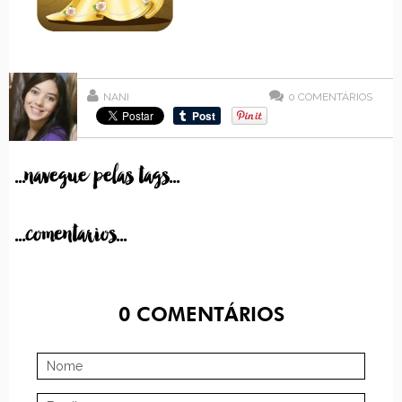
NANI
0
COMENTÁRIOS
...navegue pelas tags...
...comentarios...
0
COMENTÁRIOS