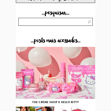
...pesquisar...
...posts mais acessados...
1
THE CRÈME SHOP X HELLO KITTY