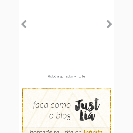
Robô aspirador – ILife