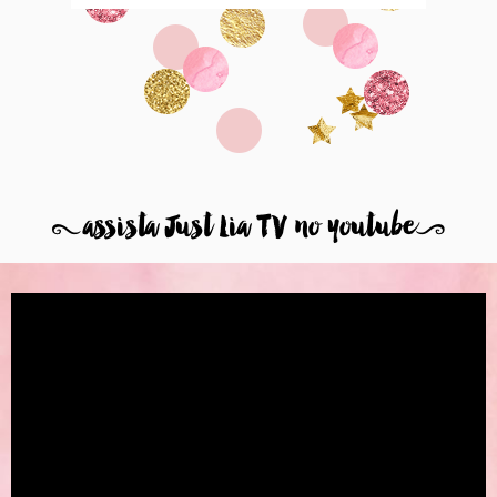
8
assista Just Lia TV no youtube
9