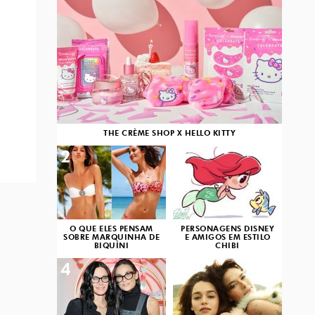
THE CRÈME SHOP X HELLO KITTY
2
3
O QUE ELES PENSAM
PERSONAGENS DISNEY
SOBRE MARQUINHA DE
E AMIGOS EM ESTILO
BIQUÍNI
CHIBI
4
5