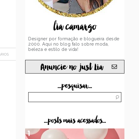
lia camargo
Designer por formação e blogueira desde
2000. Aqui no blog falo sobre moda,
beleza e estilo de vida!
RIOS
Anuncie no just Lia
...pesquisar...
...posts mais acessados...
1