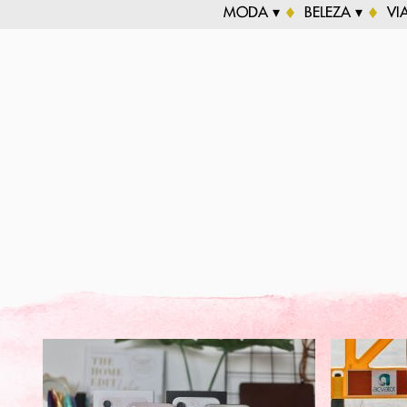
MODA ▾
BELEZA ▾
VI