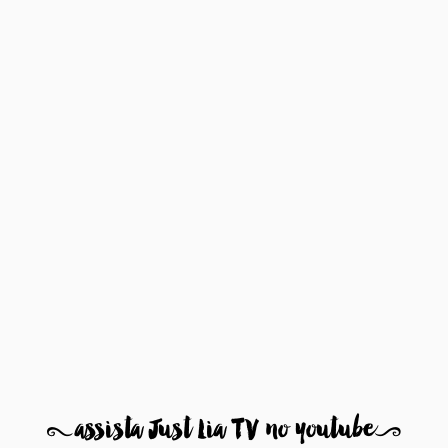
8
assista Just Lia TV no youtube
9