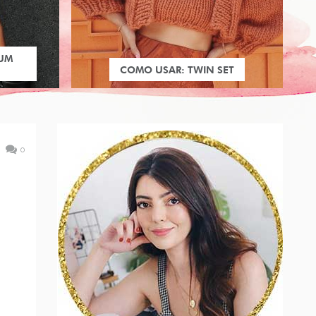
 UM
COMO USAR: TWIN SET
0