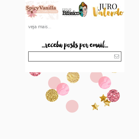
veja mais...
...receba posts por email...