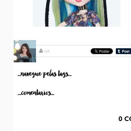
LIA
...navegue pelas tags...
...comentarios...
0
C