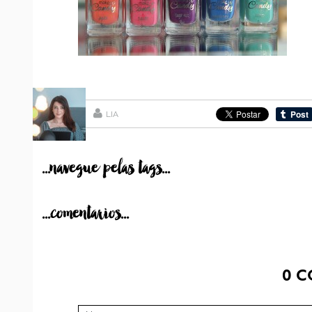
LIA
...navegue pelas tags...
...comentarios...
0
C