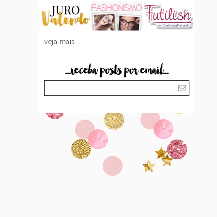
veja mais...
...receba posts por email...