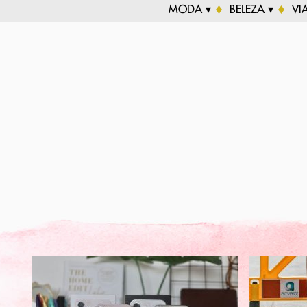
MODA ▾
BELEZA ▾
VI