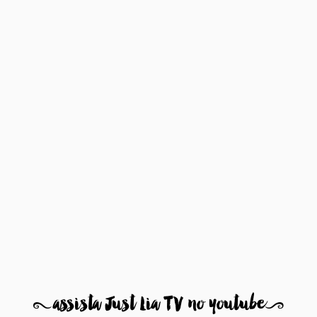
8
assista Just Lia TV no youtube
9