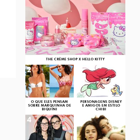
THE CRÈME SHOP X HELLO KITTY
2
3
O QUE ELES PENSAM
PERSONAGENS DISNEY
SOBRE MARQUINHA DE
E AMIGOS EM ESTILO
BIQUÍNI
CHIBI
4
5