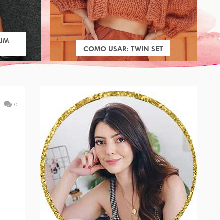
 UM
COMO USAR: TWIN SET
0