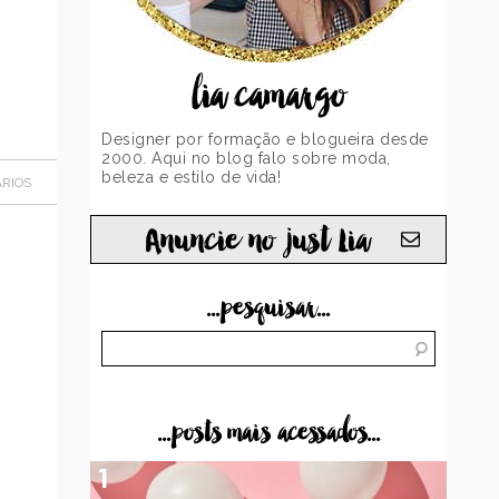
lia camargo
Designer por formação e blogueira desde
2000. Aqui no blog falo sobre moda,
beleza e estilo de vida!
RIOS
Anuncie no just Lia
...pesquisar...
...posts mais acessados...
1