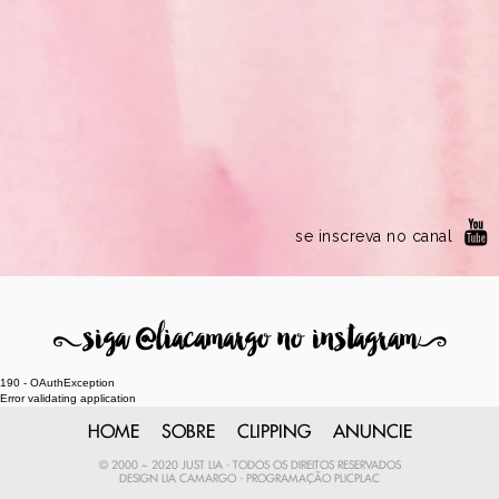
se inscreva no canal
8
siga @liacamargo no instagram
9
190 - OAuthException
Error validating application
HOME
SOBRE
CLIPPING
ANUNCIE
© 2000 ~ 2020 JUST LIA - TODOS OS DIREITOS RESERVADOS
DESIGN
LIA CAMARGO
- PROGRAMAÇÃO
PLICPLAC