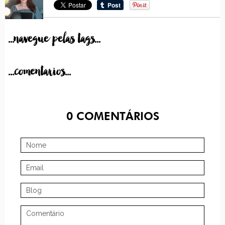
...navegue pelas tags...
...comentarios...
0
COMENTÁRIOS