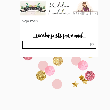
veja mais...
...receba posts por email...