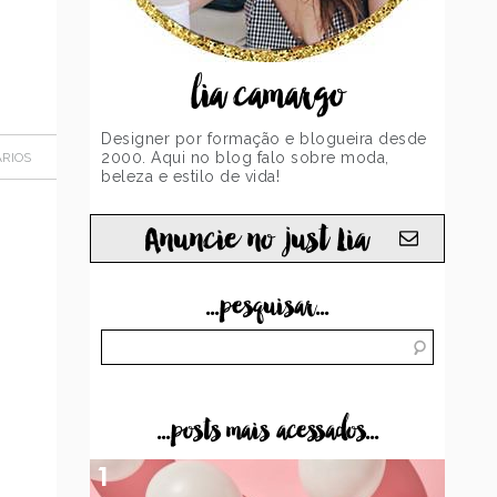
lia camargo
Designer por formação e blogueira desde
2000. Aqui no blog falo sobre moda,
RIOS
beleza e estilo de vida!
Anuncie no just Lia
...pesquisar...
...posts mais acessados...
1