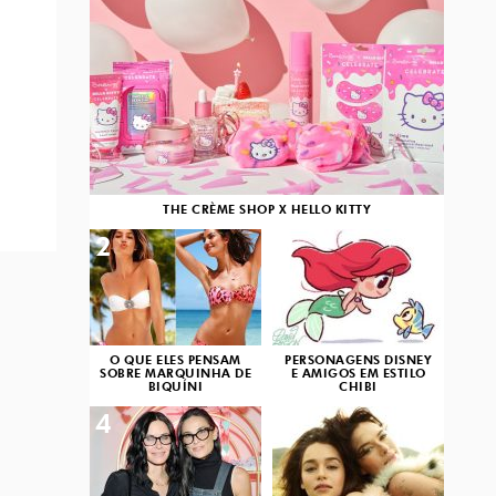
THE CRÈME SHOP X HELLO KITTY
2
3
O QUE ELES PENSAM
PERSONAGENS DISNEY
SOBRE MARQUINHA DE
E AMIGOS EM ESTILO
BIQUÍNI
CHIBI
4
5