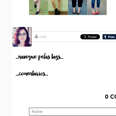
GABI
...navegue pelas tags...
...comentarios...
0
C