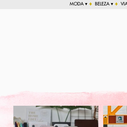
MODA ▾
BELEZA ▾
VI