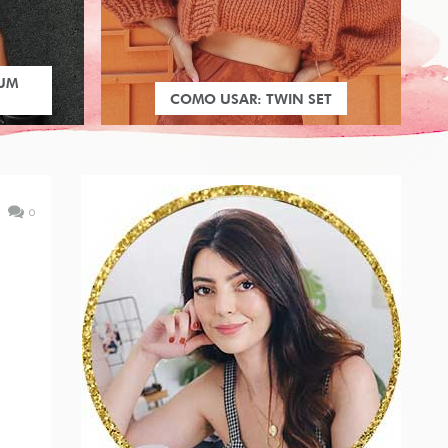
 UM
COMO USAR: TWIN SET
0