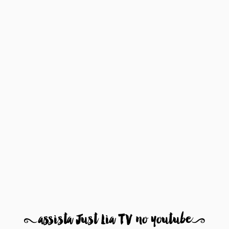
8
assista Just Lia TV no youtube
9