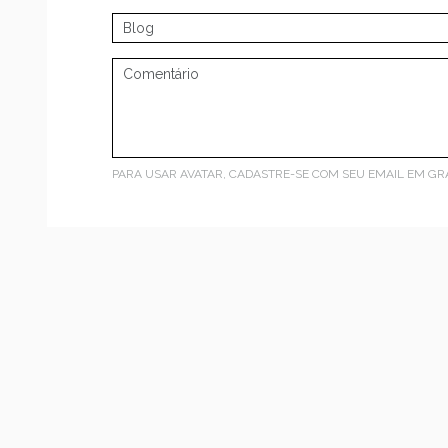
PARA USAR AVATAR, CADASTRE-SE COM SEU EMAIL EM
GR