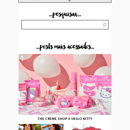
...pesquisar...
...posts mais acessados...
1
THE CRÈME SHOP X HELLO KITTY
2
3