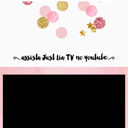
8
assista Just Lia TV no youtube
9