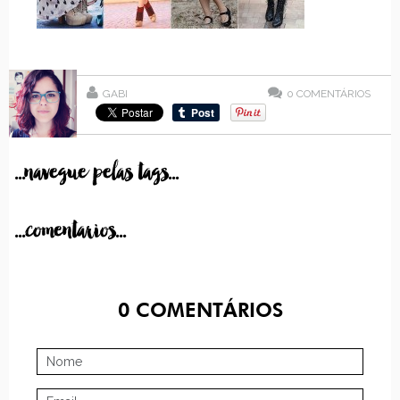
GABI
0
COMENTÁRIOS
...navegue pelas tags...
...comentarios...
0
COMENTÁRIOS