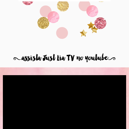
8
assista Just Lia TV no youtube
9