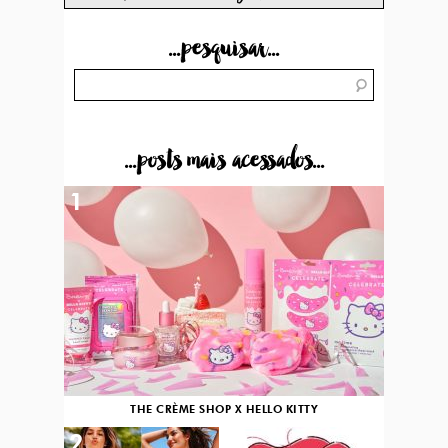
...pesquisar...
...posts mais acessados...
1
THE CRÈME SHOP X HELLO KITTY
2
3