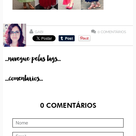
GABI
0
COMENTÁRIOS
...navegue pelas tags...
...comentarios...
0
COMENTÁRIOS