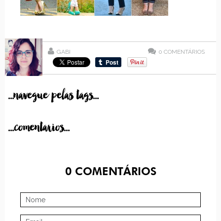
GABI
0
COMENTÁRIOS
...navegue pelas tags...
...comentarios...
0
COMENTÁRIOS