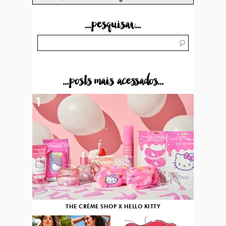
...pesquisar...
...posts mais acessados...
1
THE CRÈME SHOP X HELLO KITTY
2
3