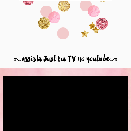
8
assista Just Lia TV no youtube
9