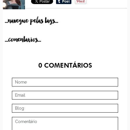
...navegue pelas tags...
...comentarios...
0
COMENTÁRIOS