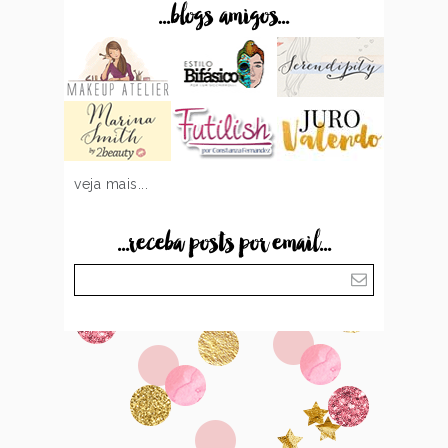
...blogs amigos...
veja mais...
...receba posts por email...