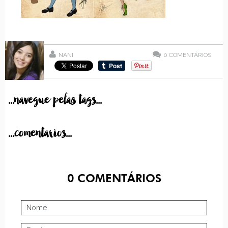
NANI
0
COMENTÁRIOS
...navegue pelas tags...
...comentarios...
0
COMENTÁRIOS