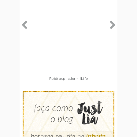
Robô aspirador – ILife