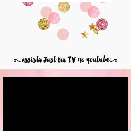
8
assista Just Lia TV no youtube
9