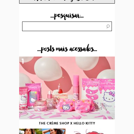
...pesquisar...
...posts mais acessados...
1
THE CRÈME SHOP X HELLO KITTY