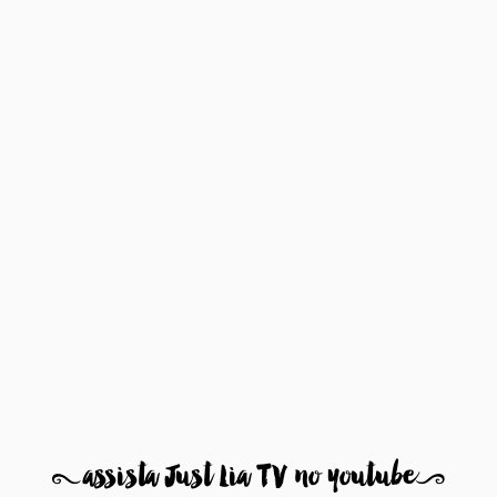
8
assista Just Lia TV no youtube
9