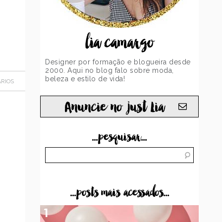
lia camargo
Designer por formação e blogueira desde
2000. Aqui no blog falo sobre moda,
beleza e estilo de vida!
RIOS
Anuncie no just Lia
...pesquisar...
...posts mais acessados...
1