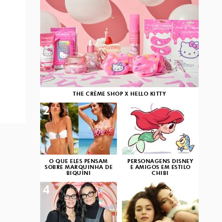
THE CRÈME SHOP X HELLO KITTY
2
3
O QUE ELES PENSAM
PERSONAGENS DISNEY
SOBRE MARQUINHA DE
E AMIGOS EM ESTILO
BIQUÍNI
CHIBI
4
5