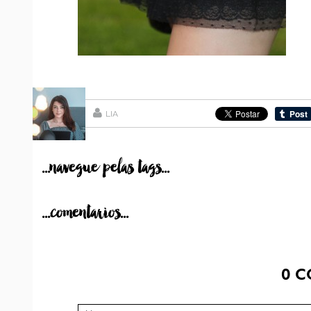
LIA
...navegue pelas tags...
...comentarios...
0
C