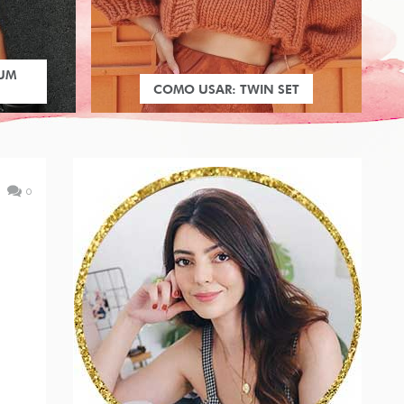
 UM
COMO USAR: TWIN SET
0