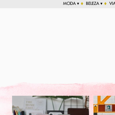
MODA ▾
BELEZA ▾
VI