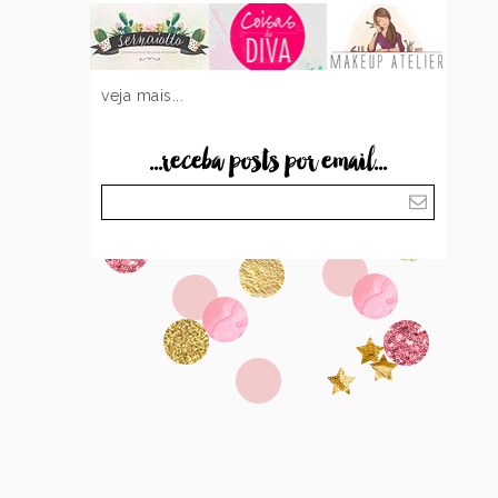
veja mais...
...receba posts por email...