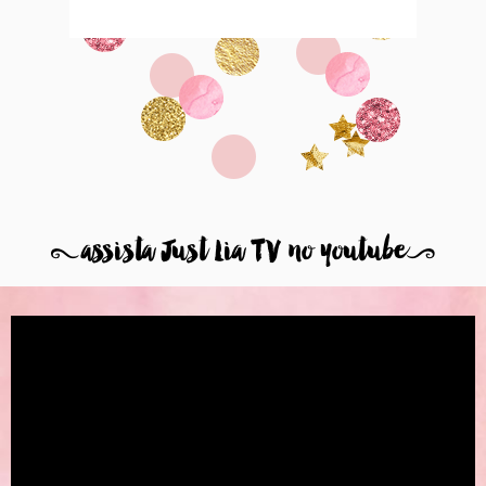
8
assista Just Lia TV no youtube
9