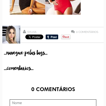
SYLVIA
0
COMENTÁRIOS
...navegue pelas tags...
...comentarios...
0
COMENTÁRIOS