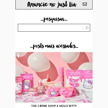
Anuncie no just Lia
...pesquisar...
...posts mais acessados...
1
THE CRÈME SHOP X HELLO KITTY