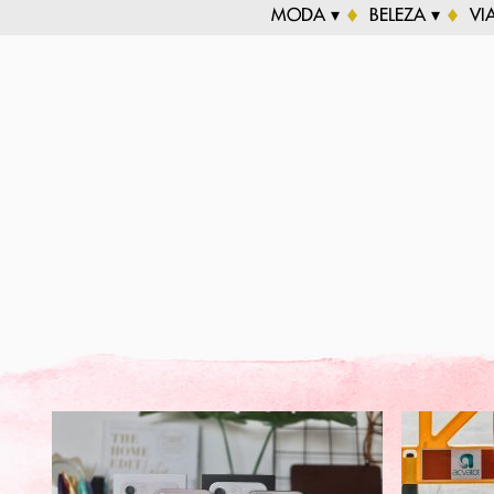
MODA ▾
BELEZA ▾
VI