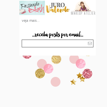
veja mais...
...receba posts por email...