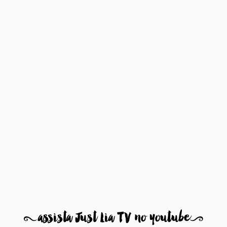
8
assista Just Lia TV no youtube
9