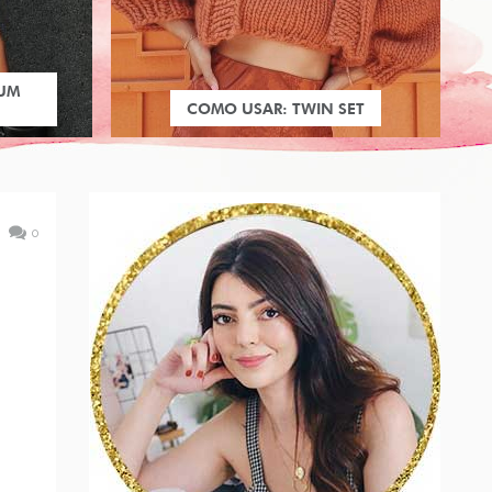
 UM
COMO USAR: TWIN SET
0