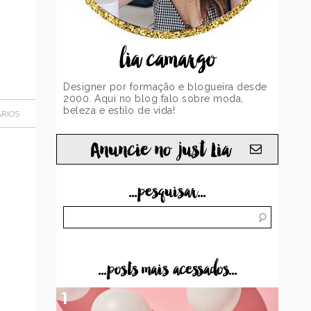
lia camargo
Designer por formação e blogueira desde
2000. Aqui no blog falo sobre moda,
beleza e estilo de vida!
RIOS
Anuncie no just Lia
...pesquisar...
...posts mais acessados...
1