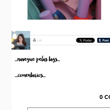
LIA
...navegue pelas tags...
...comentarios...
0
C