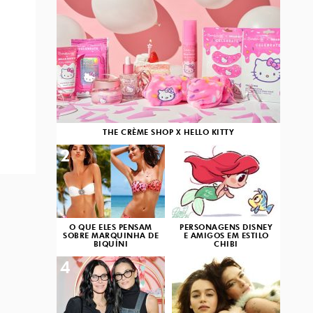
THE CRÈME SHOP X HELLO KITTY
2
3
O QUE ELES PENSAM
PERSONAGENS DISNEY
SOBRE MARQUINHA DE
E AMIGOS EM ESTILO
BIQUÍNI
CHIBI
4
5