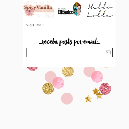
veja mais...
...receba posts por email...