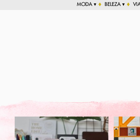
MODA ▾
BELEZA ▾
VI