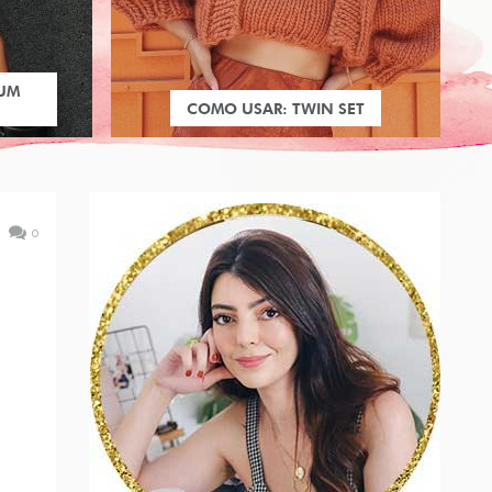
 UM
COMO USAR: TWIN SET
0