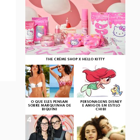
THE CRÈME SHOP X HELLO KITTY
2
3
O QUE ELES PENSAM
PERSONAGENS DISNEY
SOBRE MARQUINHA DE
E AMIGOS EM ESTILO
BIQUÍNI
CHIBI
4
5