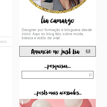
lia camargo
Designer por formação e blogueira desde
2000. Aqui no blog falo sobre moda,
beleza e estilo de vida!
RIOS
Anuncie no just Lia
...pesquisar...
...posts mais acessados...
1