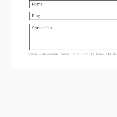
PARA USAR AVATAR, CADASTRE-SE COM SEU EMAIL EM
GR