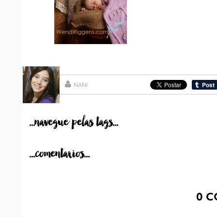
NANI
...navegue pelas tags...
...comentarios...
0
C