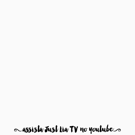
8
assista Just Lia TV no youtube
9