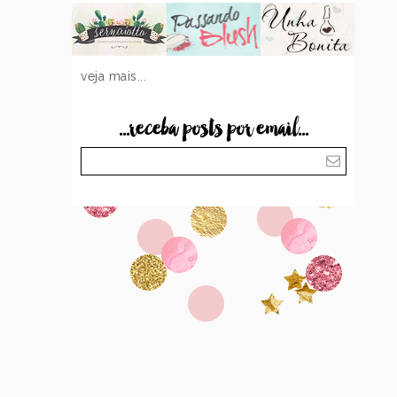
veja mais...
...receba posts por email...