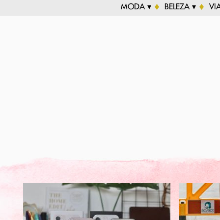
MODA ▾
BELEZA ▾
VI