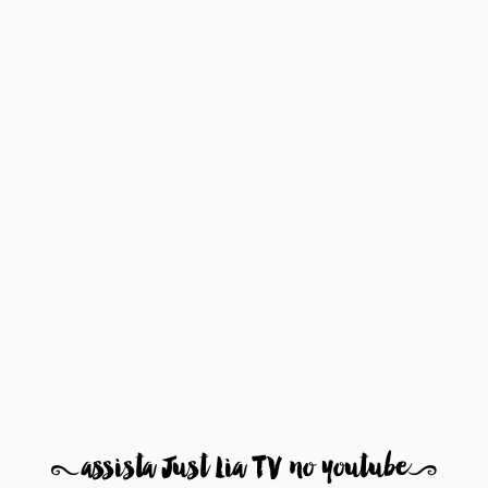
8
assista Just Lia TV no youtube
9