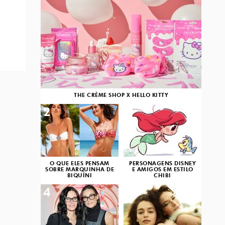
THE CRÈME SHOP X HELLO KITTY
2
3
O QUE ELES PENSAM
PERSONAGENS DISNEY
SOBRE MARQUINHA DE
E AMIGOS EM ESTILO
BIQUÍNI
CHIBI
4
5