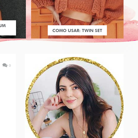
 UM
COMO USAR: TWIN SET
0