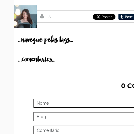
LIA
...navegue pelas tags...
...comentarios...
0
C