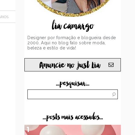
RIOS
lia camargo
Designer por formação e blogueira desde
2000. Aqui no blog falo sobre moda,
beleza e estilo de vida!
Anuncie no just Lia
...pesquisar...
...posts mais acessados...
1