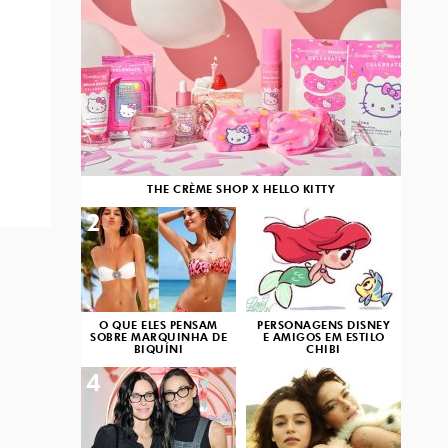
THE CRÈME SHOP X HELLO KITTY
2
3
O QUE ELES PENSAM
PERSONAGENS DISNEY
SOBRE MARQUINHA DE
E AMIGOS EM ESTILO
BIQUÍNI
CHIBI
4
5