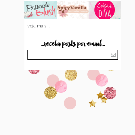
veja mais...
...receba posts por email...