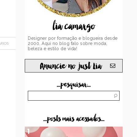
lia camargo
Designer por formação e blogueira desde
2000. Aqui no blog falo sobre moda,
RIOS
beleza e estilo de vida!
Anuncie no just Lia
...pesquisar...
...posts mais acessados...
1