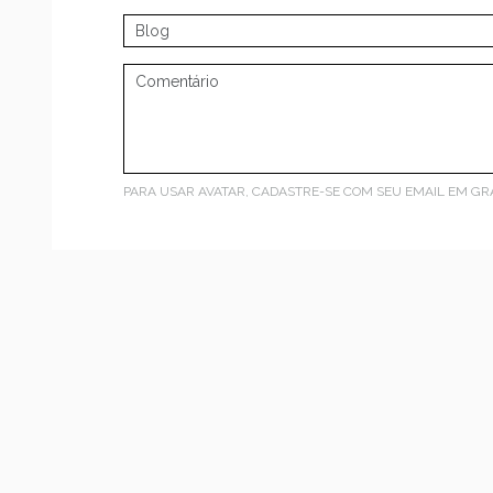
PARA USAR AVATAR, CADASTRE-SE COM SEU EMAIL EM
GR