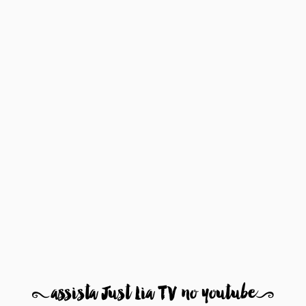
8
assista Just Lia TV no youtube
9