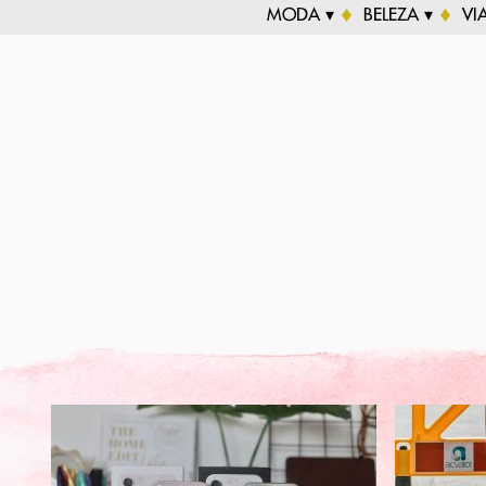
MODA ▾
BELEZA ▾
VI