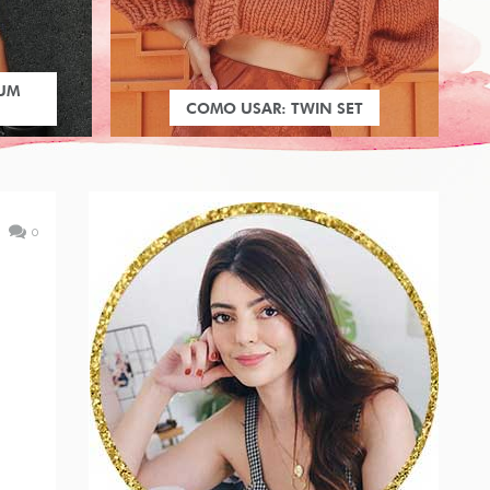
 UM
COMO USAR: TWIN SET
0