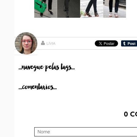
LÍVIA
...navegue pelas tags...
...comentarios...
0
C