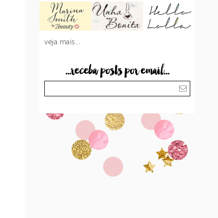
veja mais...
...receba posts por email...