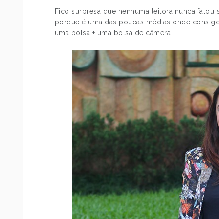
Fico surpresa que nenhuma leitora nunca falou 
porque é uma das poucas médias onde consigo 
uma bolsa + uma bolsa de câmera.