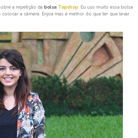
PERSONAGENS DISNE
sobre a repetição da
bolsa
Topshop
. Eu uso muito essa bolsa
colocar a câmera. Enjoa mas é melhor do que ter que levar