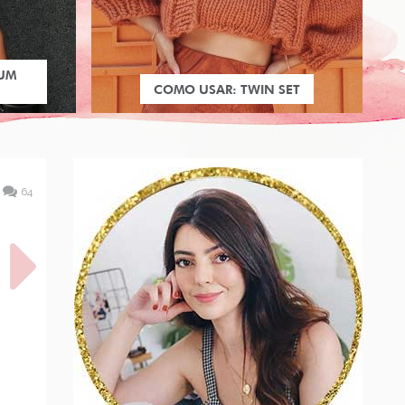
 UM
COMO USAR: TWIN SET
64
IT: