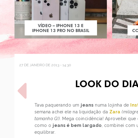
VÍDEO – IPHONE 13 E
IPHONE 13 PRO NO BRASIL
C
27 DE JANEIRO DE 2013 - 14:30
LOOK DO DIA
Tava paquerando um
jeans
numa lojinha de
In
semana achei ele na liquidação da
Zara
(milagr
tamanho G!)
. Mega coincidência! Aproveitei que 
POST ANTERIOR
como o
jeans é bem largado
, combinei com
FROZEN – O REINO DO
equilibrar.
GELO, A NOVA…