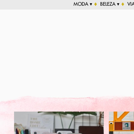
MODA ▾
BELEZA ▾
VI