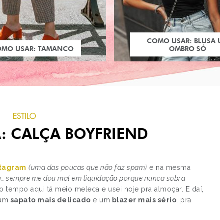
COMO USAR: BLUSA
OMO USAR: TAMANCO
OMBRO SÓ
ESTILO
: CALÇA BOYFRIEND
stagram
(uma das poucas que não faz spam)
e na mesma
e… sempre me dou mal em liquidação porque nunca sobra
o tempo aqui tá meio meleca e usei hoje pra almoçar. E daí,
PRÓXIMO POST
 um
sapato mais delicado
e um
blazer mais sério
, pra
DISNEY DREAM PORTRA
FAMOSOS COMO