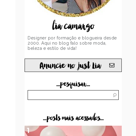
Y
lia camargo
Designer por formação e blogueira desde
2000. Aqui no blog falo sobre moda,
beleza e estilo de vida!
Anuncie no just Lia
...pesquisar...
...posts mais acessados...
1