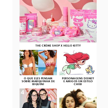
THE CRÈME SHOP X HELLO KITTY
2
3
O QUE ELES PENSAM
PERSONAGENS DISNEY
SOBRE MARQUINHA DE
E AMIGOS EM ESTILO
BIQUÍNI
CHIBI
4
5