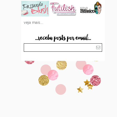
veja mais...
...receba posts por email...