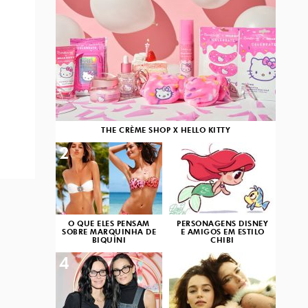
THE CRÈME SHOP X HELLO KITTY
2
3
O QUE ELES PENSAM
PERSONAGENS DISNEY
SOBRE MARQUINHA DE
E AMIGOS EM ESTILO
BIQUÍNI
CHIBI
4
5