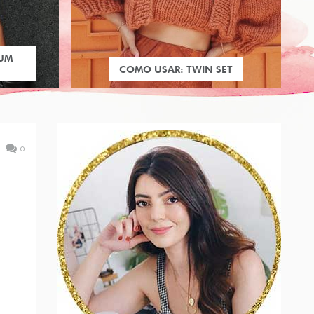
 UM
COMO USAR: TWIN SET
0