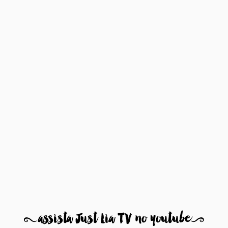
8
assista Just Lia TV no youtube
9