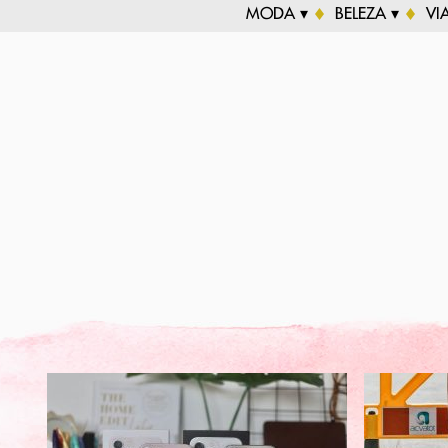
MODA ▾
BELEZA ▾
VI