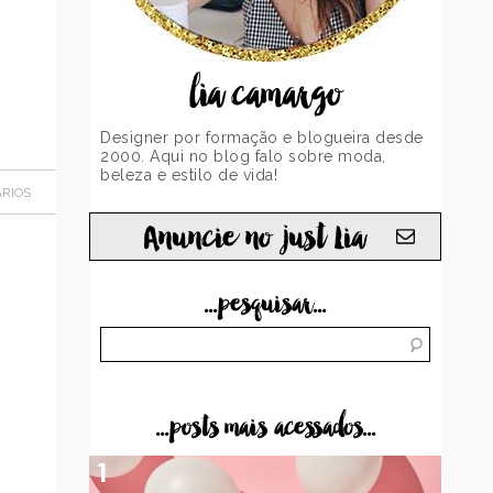
lia camargo
Designer por formação e blogueira desde
2000. Aqui no blog falo sobre moda,
beleza e estilo de vida!
RIOS
Anuncie no just Lia
...pesquisar...
...posts mais acessados...
1