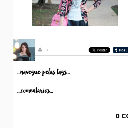
LIA
...navegue pelas tags...
...comentarios...
0
C