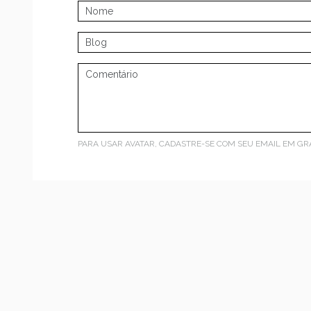
PARA USAR AVATAR, CADASTRE-SE COM SEU EMAIL EM
GR