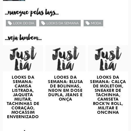
...navegue pelas tags...
LOOK DO DIA
LOOKS DA SEMANA
MODA
...veja tambem...
LOOKS DA
LOOKS DA
LOOKS DA
SEMANA:
SEMANA: BLUSA
SEMANA: CALÇA
CAMISA
DE BOLINHAS,
DE MOLETOM,
LISTRADA,
NEON EM DOSE
SNEAKER DE
JAQUETA
DUPLA, JEANS E
TACHINHA,
MILITAR,
ONÇA
CAMISETA
TACHINHAS DE
ROCK’N ROLL,
CORAÇÃO,
MILITAR E
MOCASSIM
ONCINHA
ENVERNIZADO