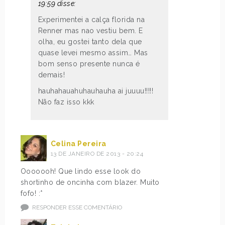
19:59 disse:
Experimentei a calça florida na
Renner mas nao vestiu bem. E
olha, eu gostei tanto dela que
quase levei mesmo assim… Mas
bom senso presente nunca é
demais!
hauhahauahuhauhauha ai juuuu!!!!!
Não faz isso kkk
Celina Pereira
13 DE JANEIRO DE 2013 - 20:24
Ooooooh! Que lindo esse look do
shortinho de oncinha com blazer. Muito
fofo! :*
RESPONDER ESSE COMENTÁRIO