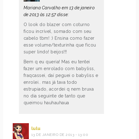
Mariana Carvalho em 13 de janeiro
de 2013 às 12:57 disse:
O look do blazer com coturno
ficou incrível, somado com seu
cabelo tbm! :) Ensina como fazer
esse volume/texturinha que ficou
super lindo! beijos!!!
Bem q eu queria! Mas eu tentei
fazer um enrolado com babyliss,
fraqcassei, daí peguei o babyliss e
enrolei.. mas já tava todo
estrupiado, acordei q nem bruxa
no dia seguinte de tanto que
queimou hauhauhaua
lulu
13 DE JANEIRO DE 2013 - 13:00