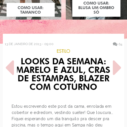
COMO USAR:
COMO USAR:
BLUSA UM OMBRO
TAMANCO
SÓ
13 DE JANEIRO DE 2013 - 09:00
64
ESTILO
LOOKS DA SEMANA:
AMARELO E AZUL, CRASH
DE ESTAMPAS, BLAZER
COM COTURNO
POST ANTERIOR
PRÓXIMO POST
LOOK DO DIA: ESTAMPA DE
4 JEITOS DE USAR: SAIA
Estou escrevendo este post da cama, enrolada em
AZULEJO PORTUGUÊS
PLISSADA DE COURO
cobertor e edredom, vestindo suéter! Que loucura…
Fiquei esperando um dia tranquilo pra descer pra
piscina, mas o tempo aqui em Sampa não deu