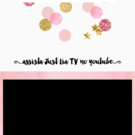
8
assista Just Lia TV no youtube
9