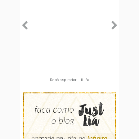
Robô aspirador – ILife