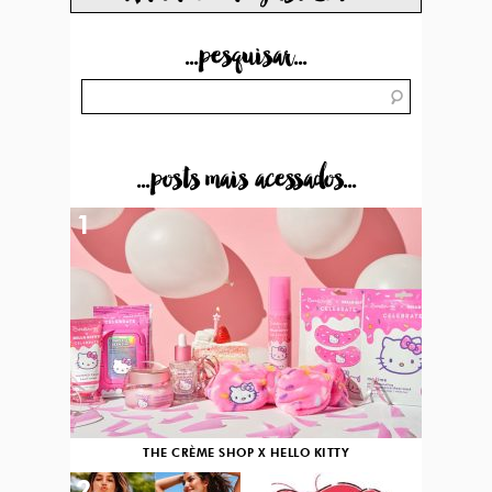
...pesquisar...
...posts mais acessados...
1
THE CRÈME SHOP X HELLO KITTY