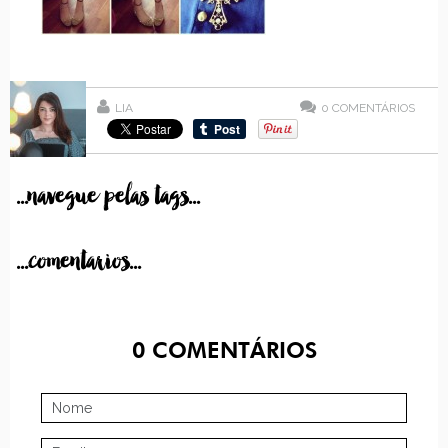
LIA
0
COMENTÁRIOS
...navegue pelas tags...
...comentarios...
0
COMENTÁRIOS