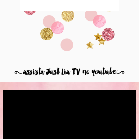
8
assista Just Lia TV no youtube
9