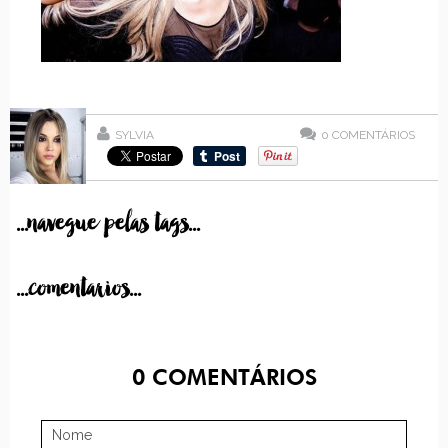
SYLVIA
0
COMENTÁRIOS
...navegue pelas tags...
...comentarios...
0
COMENTÁRIOS