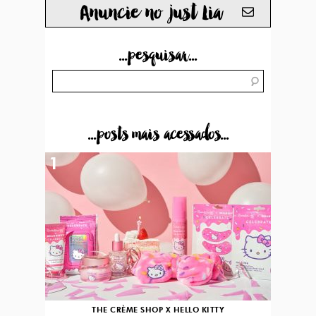
Anuncie no just Lia
...pesquisar...
...posts mais acessados...
1
THE CRÈME SHOP X HELLO KITTY