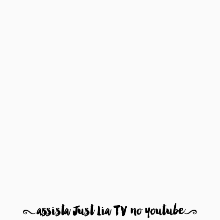
8
assista Just Lia TV no youtube
9