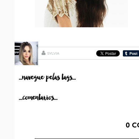
SYLVIA
...navegue pelas tags...
...comentarios...
0
C