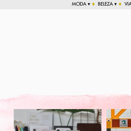
MODA ▾
BELEZA ▾
VI