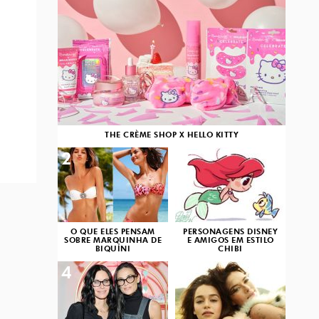
THE CRÈME SHOP X HELLO KITTY
2
3
O QUE ELES PENSAM
PERSONAGENS DISNEY
SOBRE MARQUINHA DE
E AMIGOS EM ESTILO
BIQUÍNI
CHIBI
4
5