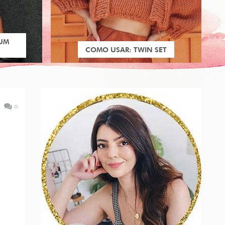
 UM
COMO USAR: TWIN SET
0