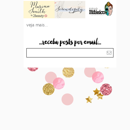
veja mais...
...receba posts por email...