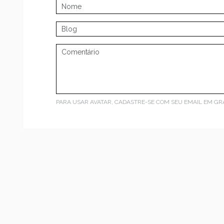
PARA USAR AVATAR, CADASTRE-SE COM SEU EMAIL EM
GR