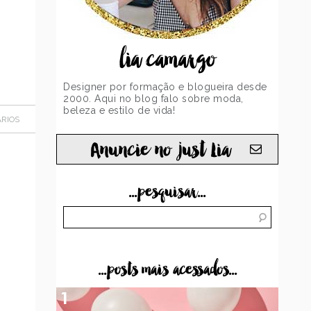
lia camargo
Designer por formação e blogueira desde
2000. Aqui no blog falo sobre moda,
beleza e estilo de vida!
RIOS
Anuncie no just Lia
...pesquisar...
...posts mais acessados...
1