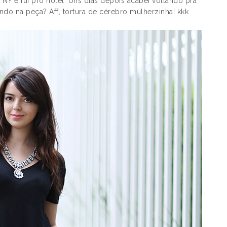
NY e fui pro hotel. Uns dias depois acabei voltando pra
ndo na peça? Aff, tortura de cérebro mulherzinha! kkk