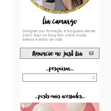
lia camargo
Designer por formação e blogueira desde
2000. Aqui no blog falo sobre moda,
beleza e estilo de vida!
Anuncie no just Lia
...pesquisar...
...posts mais acessados...
1