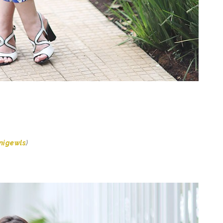
nigewls
)