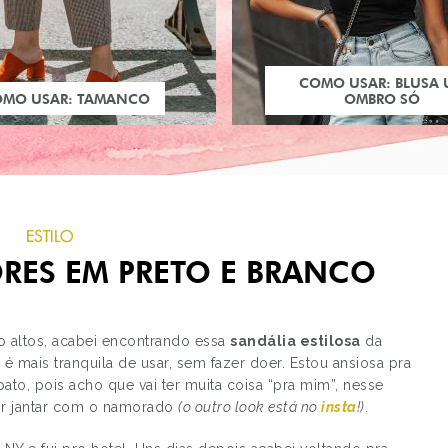
COMO USAR: BLUSA
OMO USAR: TAMANCO
OMBRO SÓ
ESTILO
ORES EM PRETO E BRANCO
o altos, acabei encontrando essa
sandália estilosa
da
 é mais tranquila de usar, sem fazer doer. Estou ansiosa pra
to, pois acho que vai ter muita coisa “pra mim”, nesse
PRÓXIMO POST
 ir jantar com o namorado
(o outro look está no
insta
!)
.
NYFW - A MAQUIAGE
DOS DESFILES