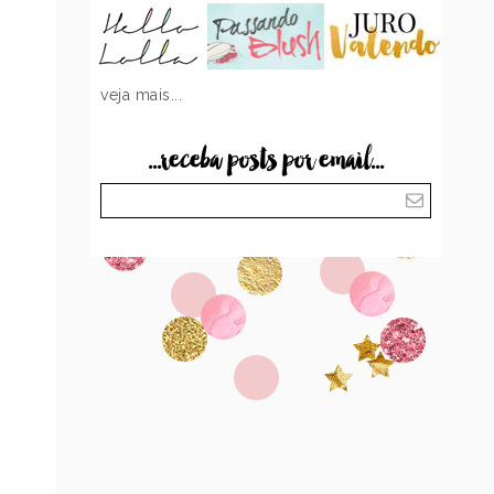
veja mais...
...receba posts por email...