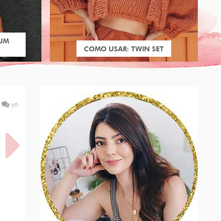
 UM
COMO USAR: TWIN SET
56
M