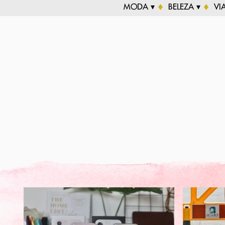
MODA ▾
BELEZA ▾
VI