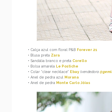
• Calça azul com floral P&B
Forever 21
• Blusa preta
Zara
• Sandália branco e preta
Corello
• Bolsa amarela
Le Postiche
• Colar “clear necklace”
Ebay
(vendedora
@gemi
• Anel de pedra azul
Morana
• Anel de pedra
Monte Carlo Jóias