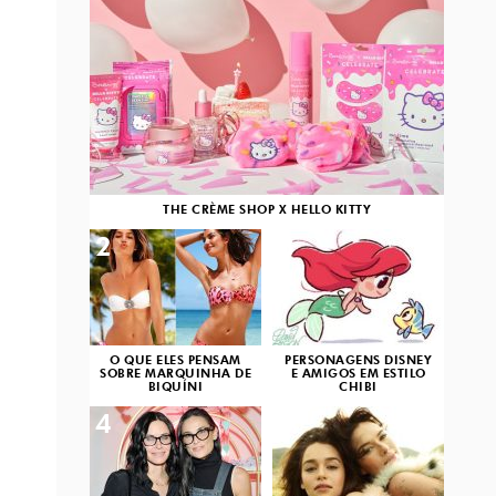
THE CRÈME SHOP X HELLO KITTY
2
3
O QUE ELES PENSAM
PERSONAGENS DISNEY
SOBRE MARQUINHA DE
E AMIGOS EM ESTILO
BIQUÍNI
CHIBI
4
5