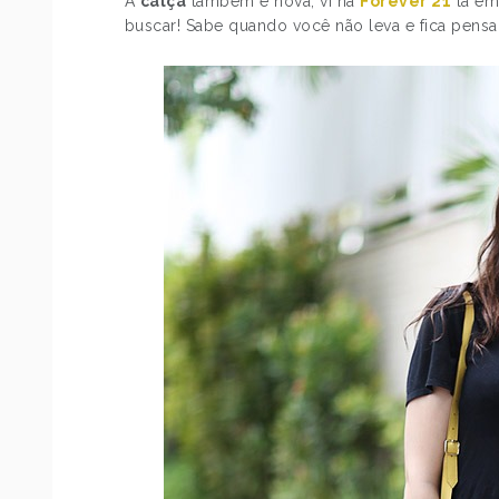
A
calça
também é nova, vi na
Forever 21
lá em 
buscar! Sabe quando você não leva e fica pensa