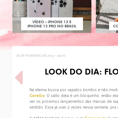
VÍDEO – IPHONE 13 E
IPHONE 13 PRO NO BRASIL
C
18 DE FEVEREIRO DE 2013 - 09:00
LOOK DO DIA: FL
Na eterna busca por sapatos bonitos e não muit
Corello
. O salto dela é um bloquinho, então ela
ver os próximos lançamentos das marcas de sapa
POST ANTERIOR
sentido. Esse já usei 2 vezes nessa semana, pra
CAPINHAS DE IPHONE DAS
GAROTAS DA DC COMICS