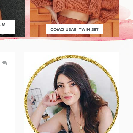
 UM
COMO USAR: TWIN SET
0