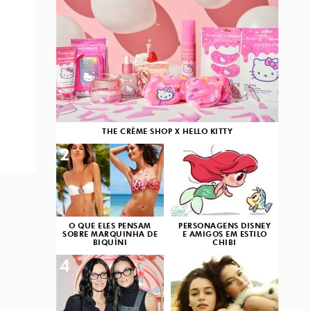
THE CRÈME SHOP X HELLO KITTY
2
3
O QUE ELES PENSAM
PERSONAGENS DISNEY
SOBRE MARQUINHA DE
E AMIGOS EM ESTILO
BIQUÍNI
CHIBI
4
5