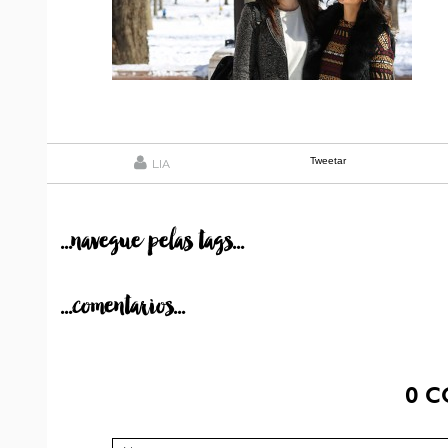
Tweetar
LIA
...navegue pelas tags...
...comentarios...
0
C