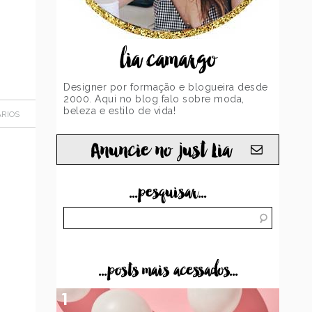
lia camargo
Designer por formação e blogueira desde
2000. Aqui no blog falo sobre moda,
beleza e estilo de vida!
RIOS
Anuncie no just Lia
...pesquisar...
...posts mais acessados...
1