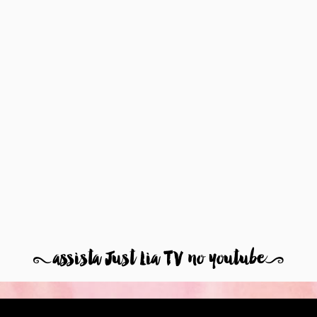
8
assista Just Lia TV no youtube
9