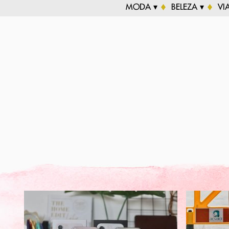
MODA ▾
BELEZA ▾
VI