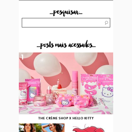
...pesquisar...
...posts mais acessados...
1
THE CRÈME SHOP X HELLO KITTY
2
3