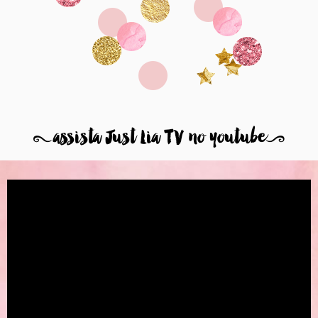
8
assista Just Lia TV no youtube
9