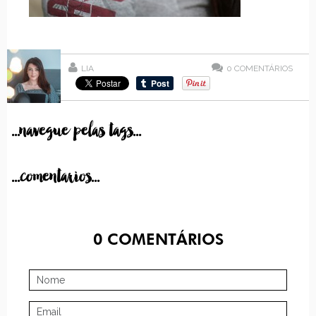
LIA
0
COMENTÁRIOS
...navegue pelas tags...
...comentarios...
0
COMENTÁRIOS