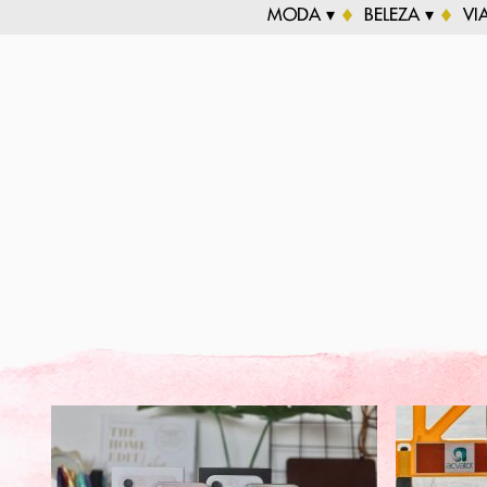
MODA ▾
BELEZA ▾
VI