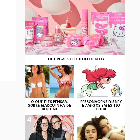
THE CRÈME SHOP X HELLO KITTY
2
3
O QUE ELES PENSAM
PERSONAGENS DISNEY
SOBRE MARQUINHA DE
E AMIGOS EM ESTILO
BIQUÍNI
CHIBI
4
5