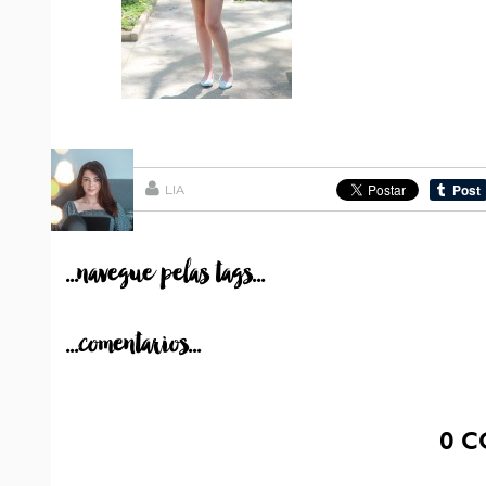
LIA
...navegue pelas tags...
...comentarios...
0
C