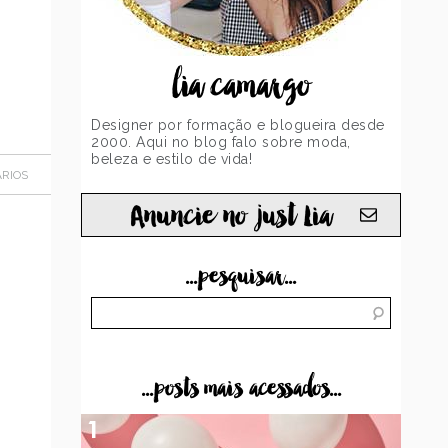
lia camargo
Designer por formação e blogueira desde
2000. Aqui no blog falo sobre moda,
beleza e estilo de vida!
RIOS
Anuncie no just Lia
...pesquisar...
...posts mais acessados...
1