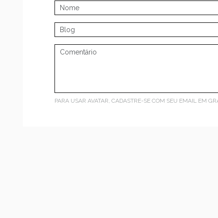
PARA USAR AVATAR, CADASTRE-SE COM SEU EMAIL EM
GR