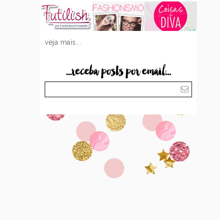
veja mais...
...receba posts por email...