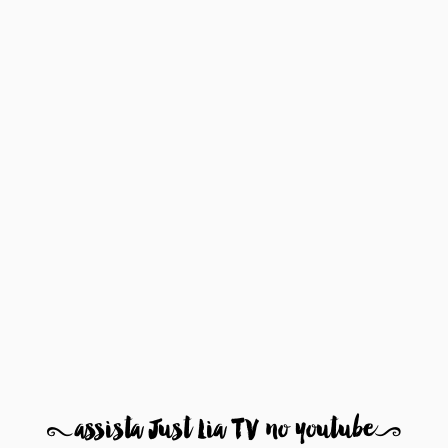
8
assista Just Lia TV no youtube
9