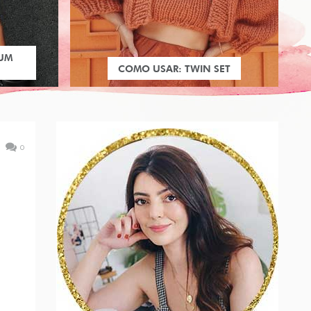
 UM
COMO USAR: TWIN SET
0