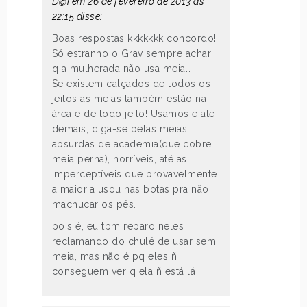
D@i em 26 de fevereiro de 2013 às
22:15 disse:
Boas respostas kkkkkkk concordo!
Só estranho o Grav sempre achar
q a mulherada não usa meia…
Se existem calçados de todos os
jeitos as meias também estão na
área e de todo jeito! Usamos e até
demais, diga-se pelas meias
absurdas de academia(que cobre
meia perna), horríveis, até as
imperceptíveis que provavelmente
a maioria usou nas botas pra não
machucar os pés.
pois é, eu tbm reparo neles
reclamando do chulé de usar sem
meia, mas não é pq eles ñ
conseguem ver q ela ñ está lá