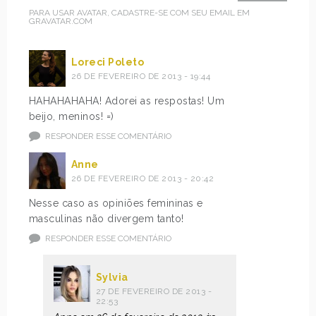
PARA USAR AVATAR, CADASTRE-SE COM SEU EMAIL EM
GRAVATAR.COM
Loreci Poleto
26 DE FEVEREIRO DE 2013 - 19:44
HAHAHAHAHA! Adorei as respostas! Um
beijo, meninos! =)
RESPONDER ESSE COMENTÁRIO
Anne
26 DE FEVEREIRO DE 2013 - 20:42
Nesse caso as opiniões femininas e
masculinas não divergem tanto!
RESPONDER ESSE COMENTÁRIO
Sylvia
27 DE FEVEREIRO DE 2013 -
22:53