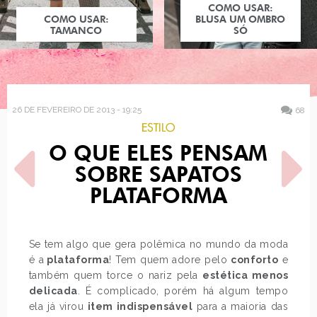
COMO USAR:
COMO USAR:
BLUSA UM OMBRO
TAMANCO
SÓ
26 DE FEVEREIRO DE 2013 - 19:25
68
ESTILO
O QUE ELES PENSAM
SOBRE SAPATOS
PLATAFORMA
POST ANTERIOR
PRÓXIMO POST
Se tem algo que gera polêmica no mundo da moda
BATALHA: ZOOEY
KAREENA ZAREFOS
é a
plataforma
! Tem quem adore pelo
conforto
e
DESCHANEL
também quem torce o nariz pela
estética menos
delicada
. É complicado, porém há algum tempo
ela já virou
item indispensável
para a maioria das