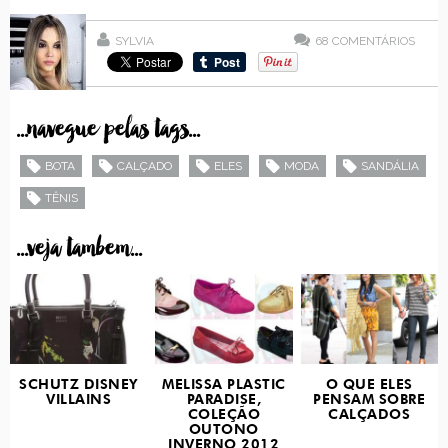
SYLVIA
68
COMENTÁRIOS
...navegue pelas tags...
BOTA
CALÇADO
ELES
MODA
SANDÁLIA
TÊNIS
...veja tambem...
SCHUTZ DISNEY
MELISSA PLASTIC
O QUE ELES
VILLAINS
PARADISE,
PENSAM SOBRE
COLEÇÃO
CALÇADOS
OUTONO
INVERNO 2012