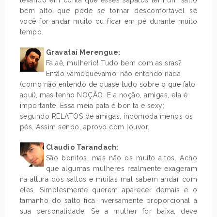
levando em conta que esses sapatos tem um salto
bem alto que pode se tornar desconfortável se
você for andar muito ou ficar em pé durante muito
tempo.
Gravataí Merengue:
Falaê, mulherio! Tudo bem com as sras?
Então vamoquevamo: não entendo nada
(como não entendo de quase tudo sobre o que falo
aqui), mas tenho NOÇÃO. E a noção, amigas, ela é
importante. Essa meia pata é bonita e sexy;
segundo RELATOS de amigas, incomoda menos os
pés. Assim sendo, aprovo com louvor.
Claudio Tarandach:
São bonitos, mas não os muito altos. Acho
que algumas mulheres realmente exageram
na altura dos saltos e muitas mal sabem andar com
eles. Simplesmente querem aparecer demais e o
tamanho do salto fica inversamente proporcional à
sua personalidade. Se a mulher for baixa, deve