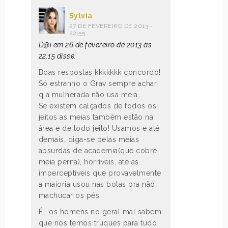
Sylvia
27 DE FEVEREIRO DE 2013 -
22:55
D@i em 26 de fevereiro de 2013 às
22:15 disse:
Boas respostas kkkkkkk concordo!
Só estranho o Grav sempre achar
q a mulherada não usa meia…
Se existem calçados de todos os
jeitos as meias também estão na
área e de todo jeito! Usamos e até
demais, diga-se pelas meias
absurdas de academia(que cobre
meia perna), horríveis, até as
imperceptíveis que provavelmente
a maioria usou nas botas pra não
machucar os pés.
É… os homens no geral mal sabem
que nós temos truques para tudo