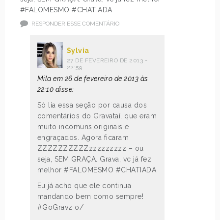
#FALOMESMO #CHATIADA
RESPONDER ESSE COMENTÁRIO
Sylvia
27 DE FEVEREIRO DE 2013 -
22:59
Mila em 26 de fevereiro de 2013 às
22:10 disse:
Só lia essa seção por causa dos
comentários do Gravataí, que eram
muito incomuns,originais e
engraçados. Agora ficaram
ZZZZZZZZZZzzzzzzzzz – ou
seja, SEM GRAÇA. Grava, vc já fez
melhor #FALOMESMO #CHATIADA
Eu já acho que ele continua
mandando bem como sempre!
#GoGravz o/