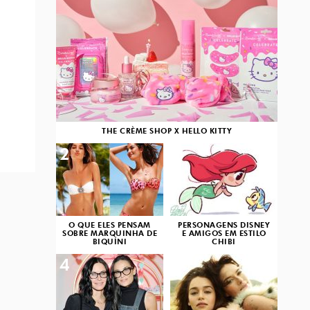
THE CRÈME SHOP X HELLO KITTY
2
3
O QUE ELES PENSAM
PERSONAGENS DISNEY
SOBRE MARQUINHA DE
E AMIGOS EM ESTILO
BIQUÍNI
CHIBI
4
5