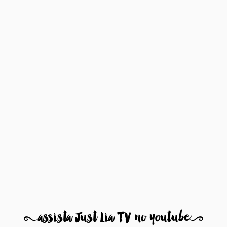
8
assista Just Lia TV no youtube
9