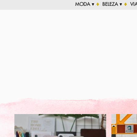
MODA ▾
BELEZA ▾
VI