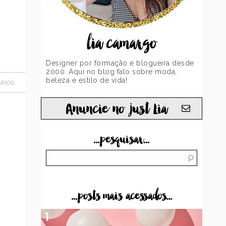
lia camargo
Designer por formação e blogueira desde
2000. Aqui no blog falo sobre moda,
beleza e estilo de vida!
RIOS
Anuncie no just Lia
...pesquisar...
...posts mais acessados...
1