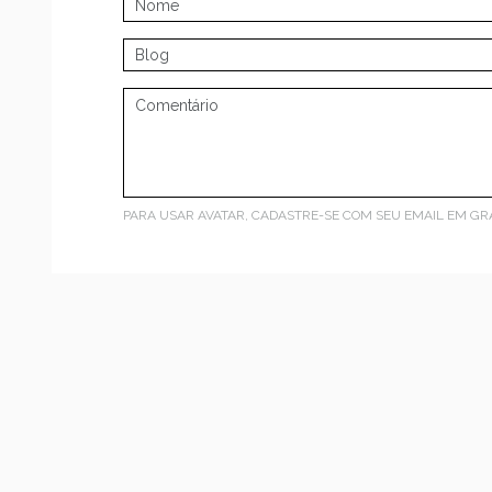
PARA USAR AVATAR, CADASTRE-SE COM SEU EMAIL EM
GR