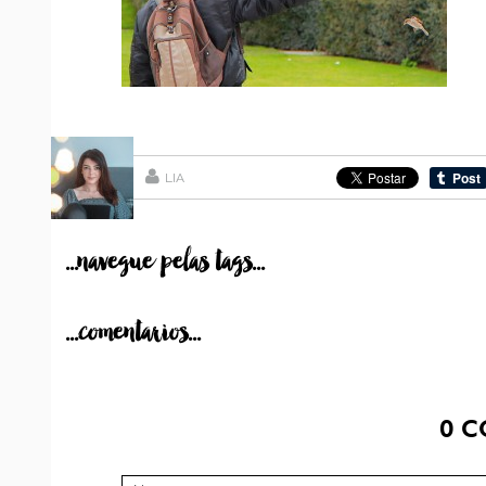
LIA
...navegue pelas tags...
...comentarios...
0
C