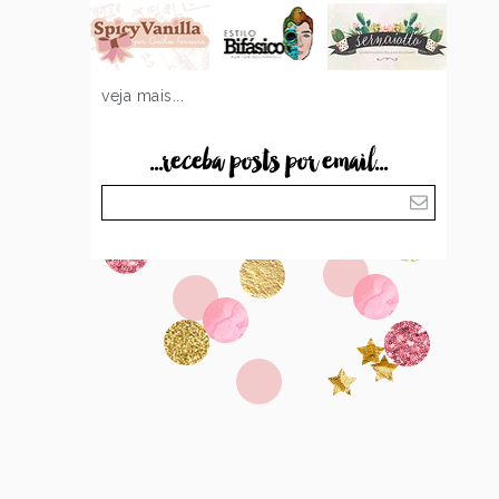
veja mais...
...receba posts por email...