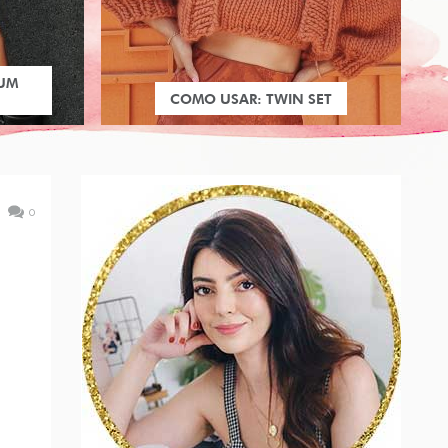
 UM
COMO USAR: TWIN SET
0