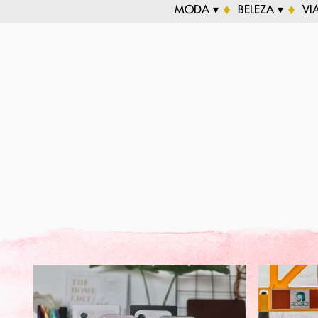
MODA ▾
BELEZA ▾
VI