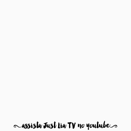
8
assista Just Lia TV no youtube
9