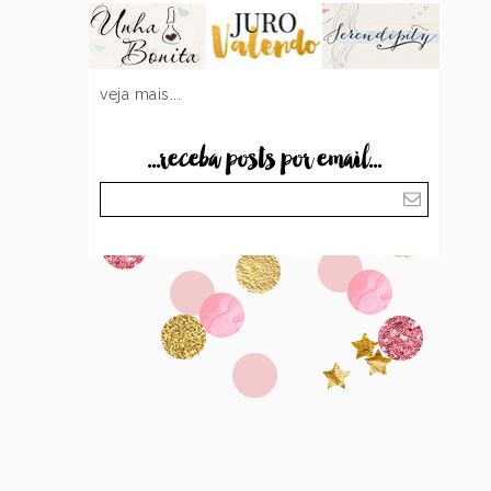
veja mais...
...receba posts por email...