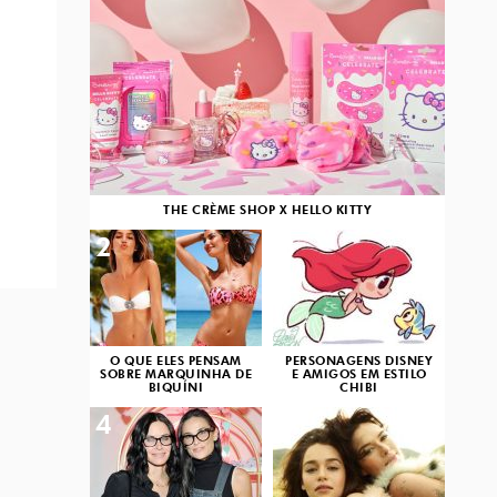
THE CRÈME SHOP X HELLO KITTY
2
3
O QUE ELES PENSAM
PERSONAGENS DISNEY
SOBRE MARQUINHA DE
E AMIGOS EM ESTILO
BIQUÍNI
CHIBI
4
5