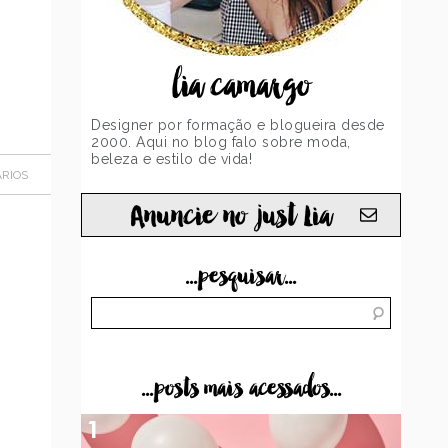
lia camargo
Designer por formação e blogueira desde
2000. Aqui no blog falo sobre moda,
beleza e estilo de vida!
RIOS
Anuncie no just Lia
...pesquisar...
...posts mais acessados...
1