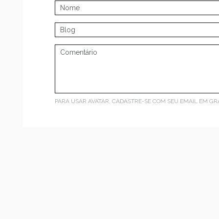
PARA USAR AVATAR, CADASTRE-SE COM SEU EMAIL EM
GR