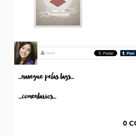
NANI
...navegue pelas tags...
...comentarios...
0
C