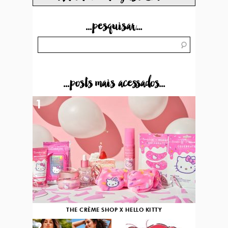
...pesquisar...
...posts mais acessados...
1
THE CRÈME SHOP X HELLO KITTY