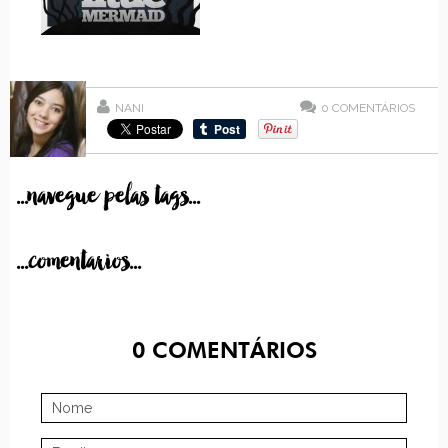
NANI
0
COMENTÁRIOS
...navegue pelas tags...
...comentarios...
0
COMENTÁRIOS