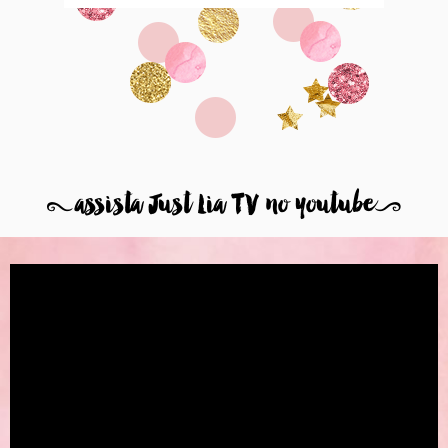
8
assista Just Lia TV no youtube
9