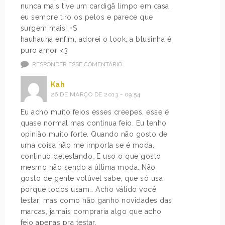
nunca mais tive um cardigã limpo em casa,
eu sempre tiro os pelos e parece que
surgem mais! =S
hauhauha enfim, adorei o look, a blusinha é
puro amor <3
RESPONDER ESSE COMENTÁRIO
Kah
26 DE MARÇO DE 2013 - 09:54
Eu acho muito feios esses creepes, esse é
quase normal mas continua feio. Eu tenho
opinião muito forte. Quando não gosto de
uma coisa não me importa se é moda,
continuo detestando. E uso o que gosto
mesmo não sendo a última moda. Não
gosto de gente volúvel sabe, que só usa
porque todos usam… Acho válido você
testar, mas como não ganho novidades das
marcas, jamais compraria algo que acho
feio apenas pra testar.