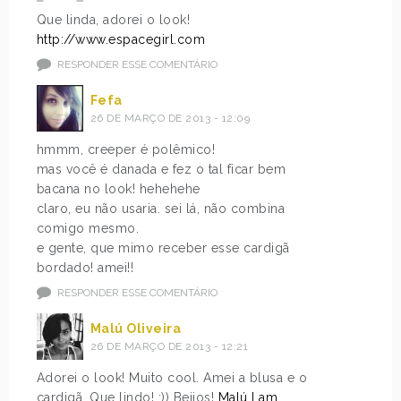
Que linda, adorei o look!
http://www.espacegirl.com
RESPONDER ESSE COMENTÁRIO
Fefa
26 DE MARÇO DE 2013 - 12:09
hmmm, creeper é polêmico!
mas você é danada e fez o tal ficar bem
bacana no look! hehehehe
claro, eu não usaria. sei lá, não combina
comigo mesmo.
e gente, que mimo receber esse cardigã
bordado! amei!!
RESPONDER ESSE COMENTÁRIO
Malú Oliveira
26 DE MARÇO DE 2013 - 12:21
Adorei o look! Muito cool. Amei a blusa e o
cardigã. Que lindo! :)) Beijos!
Malú I am.