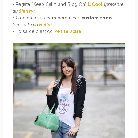
• Regata “Keep Calm and Blog On”
L’Cool
(presente
da
Shirley
)
• Cardigã preto com perolinhas
customizado
(presente da
Hellô
)
• Bolsa de plástico
Petite Jolie