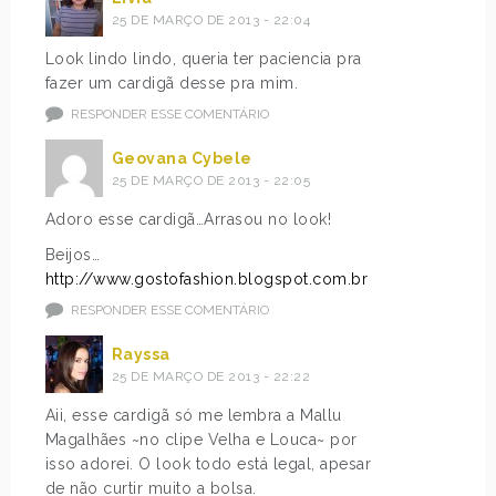
25 DE MARÇO DE 2013 - 22:04
Look lindo lindo, queria ter paciencia pra
fazer um cardigã desse pra mim.
RESPONDER ESSE COMENTÁRIO
Geovana Cybele
25 DE MARÇO DE 2013 - 22:05
Adoro esse cardigã…Arrasou no look!
Beijos…
http://www.gostofashion.blogspot.com.br
RESPONDER ESSE COMENTÁRIO
Rayssa
25 DE MARÇO DE 2013 - 22:22
Aii, esse cardigã só me lembra a Mallu
Magalhães ~no clipe Velha e Louca~ por
isso adorei. O look todo está legal, apesar
de não curtir muito a bolsa.