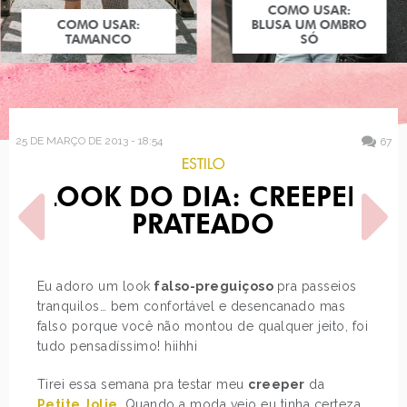
COMO USAR:
COMO USAR:
BLUSA UM OMBRO
TAMANCO
SÓ
25 DE MARÇO DE 2013 - 18:54
67
ESTILO
LOOK DO DIA: CREEPER
PRATEADO
Eu adoro um look
falso-preguiçoso
pra passeios
tranquilos… bem confortável e desencanado mas
POST ANTERIOR
PRÓXIMO POST
falso porque você não montou de qualquer jeito, foi
CUIDADOS COM OS
COMO USAR: VERDE-
LÁBIOS: ESFOLIAÇÃO E
MILITAR
tudo pensadíssimo! hiihhi
HIDRATAÇÃO
Tirei essa semana pra testar meu
creeper
da
Petite Jolie
. Quando a moda veio eu tinha certeza