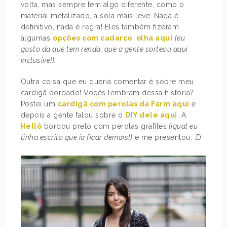
volta, mas sempre tem algo diferente, como o
material metalizado, a sola mais leve. Nada é
definitivo, nada é regra! Eles também fizeram
algumas
opções com cadarço
,
olha aqui
(eu
gosto da que tem renda, que a gente sorteou aqui
inclusive!).
Outra coisa que eu queria comentar é sobre meu
cardigã bordado! Vocês lembram dessa história?
Postei um
cardigã com perolas da Farm aqui
e
depois a gente falou sobre o
DIY dele aqui
. A
Hellô
bordou preto com perolas grafites
(igual eu
tinha escrito que ia ficar demais!)
e me presentou. :D