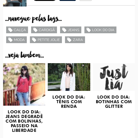
...navegue pelas tags...
CALÇA
CARDIGÃ
JEANS
LOOK DO DIA
MODA
PETITE JOLIE
ZARA
...veja tambem...
LOOK DO DIA:
LOOK DO DIA:
TÊNIS COM
BOTINHAS COM
RENDA
GLITTER
LOOK DO DIA:
JEANS DEGRADÊ
COM BOLINHAS,
PASSEIO NA
LIBERDADE