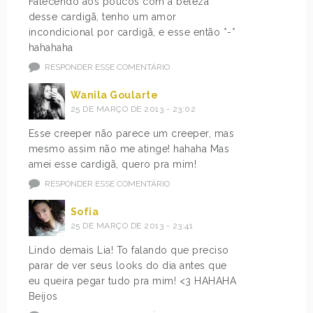
Falecendo aos poucos com a beleza
desse cardigã, tenho um amor
incondicional por cardigã, e esse então *-*
hahahaha
RESPONDER ESSE COMENTÁRIO
Wanila Goularte
25 DE MARÇO DE 2013 - 23:02
Esse creeper não parece um creeper, mas
mesmo assim não me atinge! hahaha Mas
amei esse cardigã, quero pra mim!
RESPONDER ESSE COMENTÁRIO
Sofia
25 DE MARÇO DE 2013 - 23:41
Lindo demais Lia! To falando que preciso
parar de ver seus looks do dia antes que
eu queira pegar tudo pra mim! <3 HAHAHA
Beijos