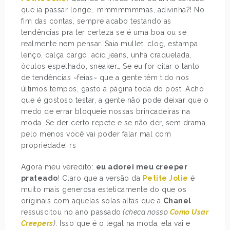
que ia passar longe… mmmmmmmas, adivinha?! No
fim das contas, sempre acabo testando as
tendências pra ter certeza se é uma boa ou se
realmente nem pensar. Saia mullet, clog, estampa
lenço, calça cargo, acid jeans, unha craquelada,
óculos espelhado, sneaker… Se eu for citar o tanto
de tendências ~feias~ que a gente têm tido nos
últimos tempos, gasto a página toda do post! Acho
que é gostoso testar, a gente não pode deixar que o
medo de errar bloqueie nossas brincadeiras na
moda. Se der certo repete e se não der, sem drama,
pelo menos você vai poder falar mal com
propriedade! rs
Agora meu veredito:
eu adorei meu creeper
prateado
! Claro que a versão da
Petite Jolie
é
muito mais generosa esteticamente do que os
originais com aquelas solas altas que a
Chanel
ressuscitou no ano passado
(checa nosso
Como Usar
Creepers
)
. Isso que é o legal na moda, ela vai e