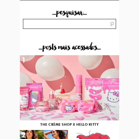
...pesquisar...
...posts mais acessados...
1
THE CRÈME SHOP X HELLO KITTY
2
3