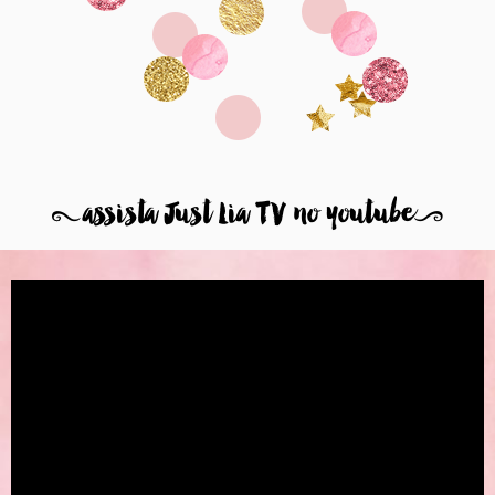
8
assista Just Lia TV no youtube
9