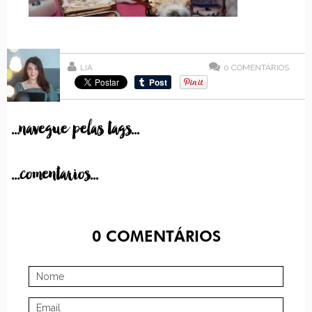
LIA
0
COMENTÁRIOS
...navegue pelas tags...
...comentarios...
0
COMENTÁRIOS