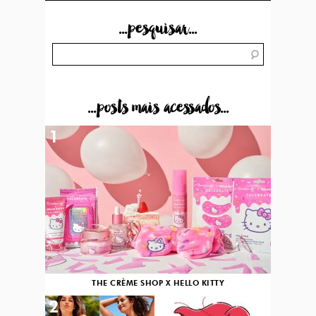
...pesquisar...
...posts mais acessados...
1
THE CRÈME SHOP X HELLO KITTY
2
3