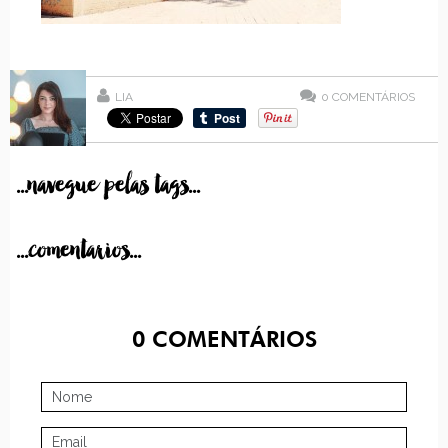
LIA
0
COMENTÁRIOS
...navegue pelas tags...
...comentarios...
0
COMENTÁRIOS