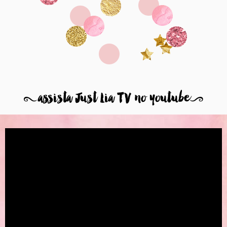
8
assista Just Lia TV no youtube
9