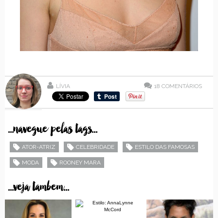
LÍVIA
18
COMENTÁRIOS
...navegue pelas tags...
ATOR-ATRIZ
CELEBRIDADE
ESTILO DAS FAMOSAS
MODA
ROONEY MARA
...veja tambem...