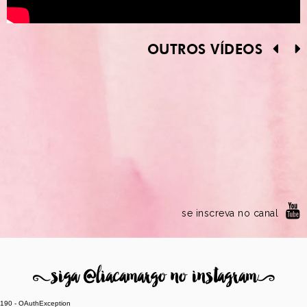
OUTROS VÍDEOS
se inscreva no canal
8
siga @liacamargo no instagram
9
190 - OAuthException