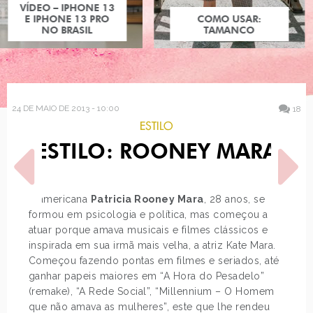
COMO USAR:
TAMANCO
24 DE MAIO DE 2013 - 10:00
18
ESTILO
ESTILO: ROONEY MARA
A americana
Patricia Rooney Mara
, 28 anos, se
formou em psicologia e política, mas começou a
atuar porque amava musicais e filmes clássicos e
POST ANTERIOR
PRÓXIMO POST
inspirada em sua irmã mais velha, a atriz Kate Mara.
TOP 5 - COMPRAS EM BELO
CARDIGÃ COM PÉROLAS
Começou fazendo pontas em filmes e seriados, até
HORIZONTE
ganhar papeis maiores em “A Hora do Pesadelo”
(remake), “A Rede Social”, “Millennium – O Homem
que não amava as mulheres”, este que lhe rendeu