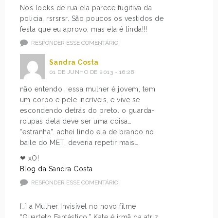
Nos looks de rua ela parece fugitiva da
policia, rsrsrsr. São poucos os vestidos de
festa que eu aprovo, mas ela é linda!!!
RESPONDER ESSE COMENTÁRIO
Sandra Costa
01 DE JUNHO DE 2013 - 16:28
não entendo… essa mulher é jovem, tem
um corpo e pele incríveis, e vive se
escondendo detrás do preto. o guarda-
roupas dela deve ser uma coisa…
“estranha”. achei lindo ela de branco no
baile do MET, deveria repetir mais…
❤ xO!
Blog da Sandra Costa
RESPONDER ESSE COMENTÁRIO
[…] a Mulher Invisível no novo filme
“Quarteto Fantástico.” Kate é irmã da atriz