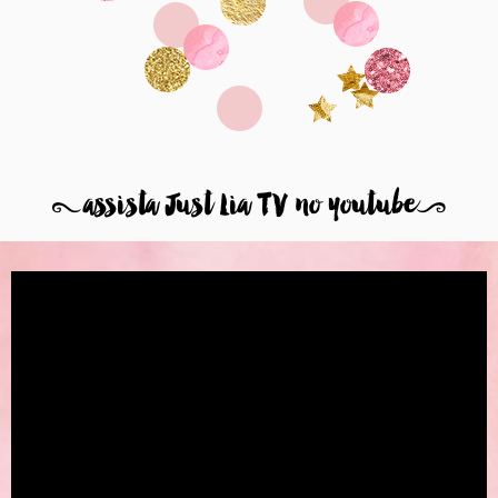
8
assista Just Lia TV no youtube
9